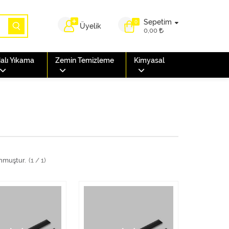
Sepetim
0
Üyelik
0,00
alı Yıkama
Zemin Temizleme
Kimyasal
nmuştur.
(1 / 1)