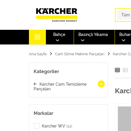
Bahçe
Basınçlı Yıkama
Buharl
Ana Sayfa
Cam Silme Makine Parçaları
Karcher C
Kategoriler
11
Karcher Cam Temizleme
Parçaları
Karc
Markalar
Karcher WV
(11)