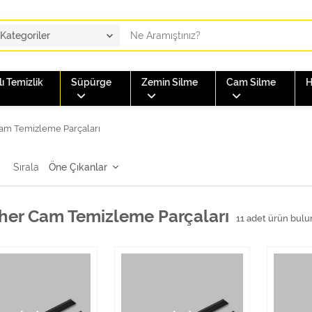
ı Temizlik
Süpürge
Zemin Silme
Cam Silme
H
am Temizleme Parçaları
Sırala
her Cam Temizleme Parçaları
11
adet ürün bulu