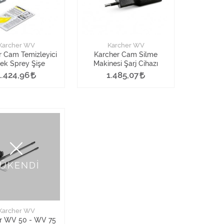
Karcher WV
Karcher WV
r Cam Temizleyici
Karcher Cam Silme
ek Sprey Şişe
Makinesi Şarj Cihazı
1.424,96
1.485,07
ÜKENDİ
Karcher WV
r WV 50 - WV 75