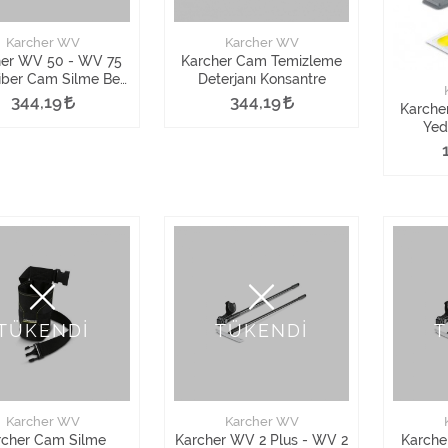
Karcher WV
Karcher WV
her WV 50 - WV 75
Karcher Cam Temizleme
fiber Cam Silme Bez
Deterjanı Konsantre
Seti 2 Adet
344,19
344,19
Karche
Yed
TÜKENDİ
TÜKENDİ
T
Karcher WV
Karcher WV
rcher Cam Silme
Karcher WV 2 Plus - WV 2
Karche