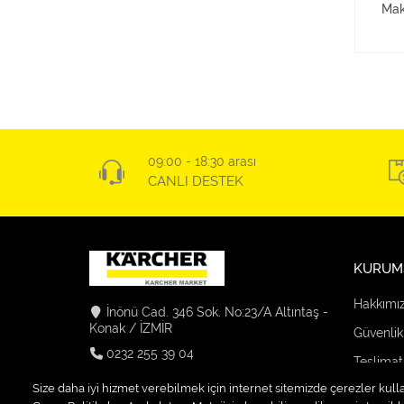
Mak
09:00 - 18:30 arası
CANLI DESTEK
KURUM
Hakkımı
İnönü Cad. 346 Sok. No:23/A Altıntaş -
Konak / İZMİR
Güvenlik
0232 255 39 04
Teslimat
info@karchermarket-firatelektrik.com
Size daha iyi hizmet verebilmek için internet sitemizde çerezler kull
Kargo Se