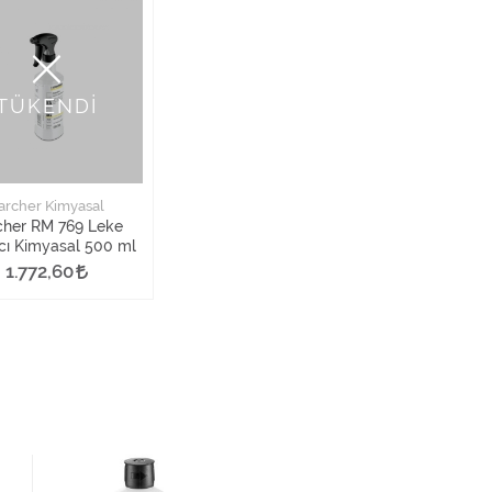
TÜKENDİ
archer Kimyasal
cher RM 769 Leke
ıcı Kimyasal 500 ml
1.772,60