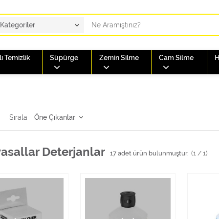
ı Temizlik
Süpürge
Zemin Silme
Cam Silme
H
Sırala
asallar Deterjanlar
17
adet ürün bulunmuştur.
(1 / 1)