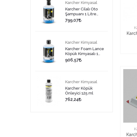
Karcher Kimyasal
Karcher Cilalı Oto
Şampuanı 1 Litre
Kartuş Şişe
799,07
K
Karc
Karcher Kimyasal
Karcher Foam Lance
Köpük Kimyasalı 1
Litre
906,57
Karcher Kimyasal
Karcher Köpük
Önleyici 125 ml
762,24
K
Karc