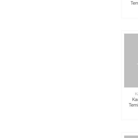
Tem
K
Ka
Temi