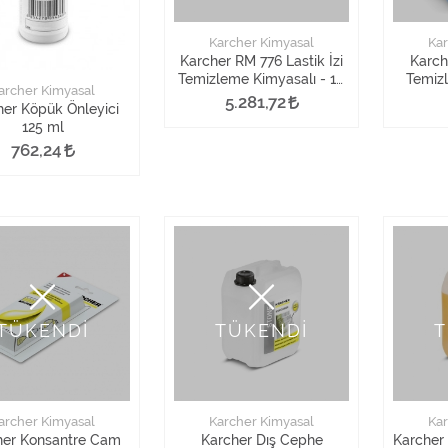
Karcher Kimyasal
Kar
Karcher RM 776 Lastik İzi
Karch
Temizleme Kimyasalı - 10
Temizl
archer Kimyasal
Litre
5.281,72
her Köpük Önleyici
125 ml
762,24
TÜKENDİ
TÜKENDİ
T
archer Kimyasal
Karcher Kimyasal
Kar
her Konsantre Cam
Karcher Dış Cephe
Karcher 