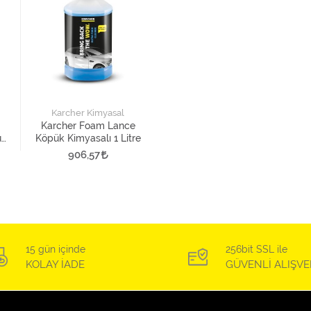
Karcher Kimyasal
Karcher Foam Lance
uş
Köpük Kimyasalı 1 Litre
906,57
15 gün içinde
256bit SSL ile
KOLAY İADE
GÜVENLİ ALIŞVE