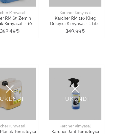
cher Kimyasal
Karcher Kimyasal
er RM 69 Zemin
Karcher RM 110 Kireç
ik Kimyasalı - 10
Önleyici Kimyasal - 1 Litre
Litre
Kartuş Şişe
350,49
340,99
ÜKENDİ
TÜKENDİ
cher Kimyasal
Karcher Kimyasal
Plastik Temizleyici
Karcher Jant Temizleyici