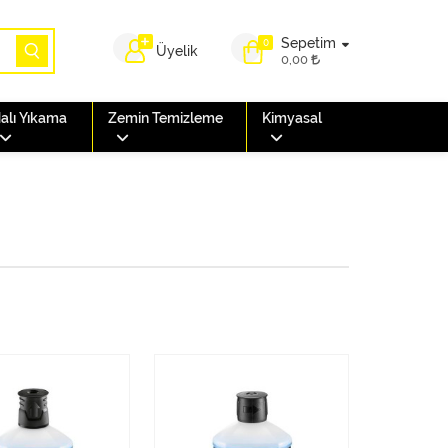
Sepetim
0
Üyelik
0,00
alı Yıkama
Zemin Temizleme
Kimyasal