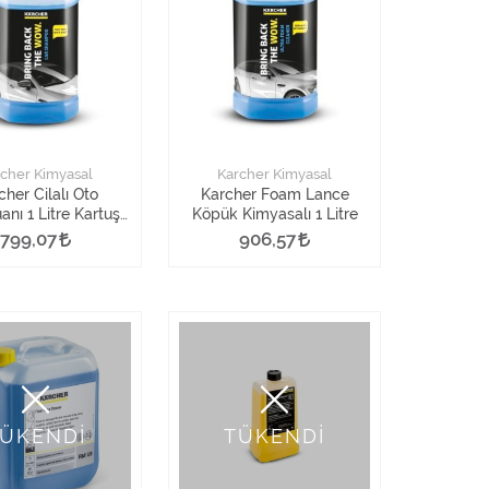
cher Kimyasal
Karcher Kimyasal
cher Cilalı Oto
Karcher Foam Lance
nı 1 Litre Kartuş
Köpük Kimyasalı 1 Litre
Şişe
799,07
906,57
ÜKENDİ
TÜKENDİ