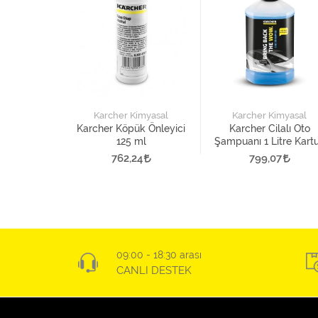
Karcher Kimyasal
Karcher Kimyasal
Karcher Köpük Önleyici
Karcher Cilalı Oto
125 ml
Şampuanı 1 Litre Kart
Şişe
762,24
799,07
09:00 - 18:30 arası
CANLI DESTEK