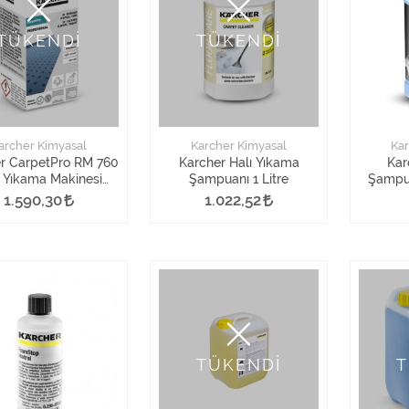
TÜKENDİ
TÜKENDİ
archer Kimyasal
Karcher Kimyasal
Kar
r CarpetPro RM 760
Karcher Halı Yıkama
Kar
ı Yıkama Makinesi
Şampuanı 1 Litre
Şampua
ablet Deterjan
1.590,30
1.022,52
TÜKENDİ
T