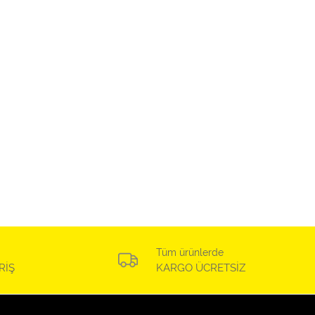
Tüm ürünlerde
RİŞ
KARGO ÜCRETSİZ