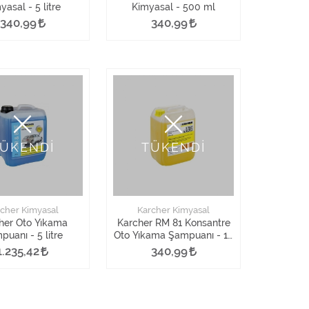
yasal - 5 litre
Kimyasal - 500 ml
340,99
340,99
ÜKENDİ
TÜKENDİ
cher Kimyasal
Karcher Kimyasal
her Oto Yıkama
Karcher RM 81 Konsantre
uanı - 5 litre
Oto Yıkama Şampuanı - 10
Litre
1.235,42
340,99