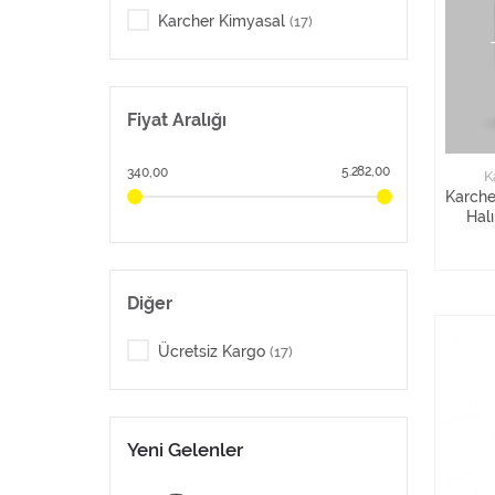
Karcher Kimyasal
(17)
Fiyat Aralığı
5.282,00
340,00
K
Karche
Hal
T
Diğer
Ücretsiz Kargo
(17)
Yeni Gelenler