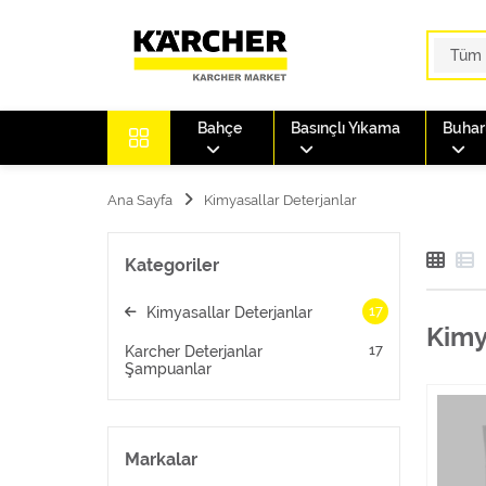
Bahçe
Basınçlı Yıkama
Buharl
Ana Sayfa
Kimyasallar Deterjanlar
Kategoriler
17
Kimyasallar Deterjanlar
Kimy
17
Karcher Deterjanlar
Şampuanlar
Markalar