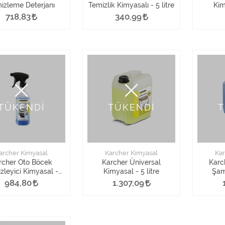
izleme Deterjanı
Temizlik Kimyasalı - 5 litre
Kim
718,83
340,99
TÜKENDİ
TÜKENDİ
T
archer Kimyasal
Karcher Kimyasal
Kar
rcher Oto Böcek
Karcher Üniversal
Karc
zleyici Kimyasal -
Kimyasal - 5 litre
Şamp
500 ml
984,80
1.307,09