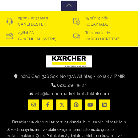
09:00 - 18:30 arası
15 gün içinde
CANLI DESTEK
KOLAY İADE
256bit SSL ile
Tüm ürünlerde
GÜVENLİ ALIŞVERİŞ
KARGO ÜCRETSİZ
İnönü Cad. 346 Sok. No:23/A Altıntaş - Konak / İZMİR
0232 255 39 04
info@karchermarket-firatelektrik.com
Fırsatlar ve duyurularımız hakkında bilgi sahibi olmak için
kaydolun!
Size daha iyi hizmet verebilmek için internet sitemizde çerezler
kullanılmaktadır. Çerez Politikaları Aydınlatma Metni’ni okuyabilir ve