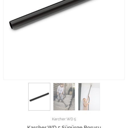
Kimyasallar Deterjanlar
Tüm Kategorileri Gör
Karcher WD 5
Karcher WD 5 Süpürge Borusu