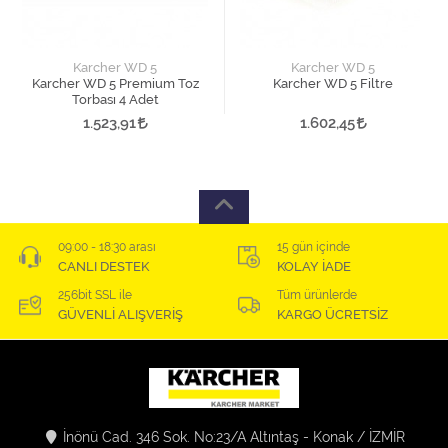
Karcher WD 5
Karcher WD 5
Karcher WD 5 Premium Toz
Karcher WD 5 Filtre
Torbası 4 Adet
1.523,91
1.602,45
09:00 - 18:30 arası
15 gün içinde
CANLI DESTEK
KOLAY İADE
256bit SSL ile
Tüm ürünlerde
GÜVENLİ ALIŞVERİŞ
KARGO ÜCRETSİZ
İnönü Cad. 346 Sok. No:23/A Altıntaş - Konak / İZMİR