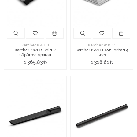
Kimyasallar Deterjanlar
Tüm Kategorileri Gör
Karcher KWD 1
Karcher KWD 1
Karcher KWD 1 Koltuk
Karcher KWD 1 Toz Torbası 4
Süpürme Aparatı
Adet
1.365,83
1.318,61