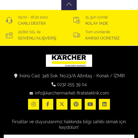
09:00 - 18:30 arası
15 gün içinde
CANLI DESTEK
KOLAY İADE
256bit SSL ile
Tüm ürünlerde
GÜVENLİ ALIŞVERİŞ
KARGO ÜCRETSİZ
İnönü Cad. 346 Sok. No:23/A Altıntaş - Konak / İZMİR
0232 255 39 04
info@karchermarket-firatelektrik.com
Fırsatlar ve duyurularımız hakkında bilgi sahibi olmak için
kaydolun!