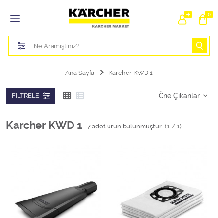
Tüm Kategoriler
0
Bahçe Sulama Ürünleri
Basınçlı Yıkama Parçaları Aparatları
Ana Sayfa
Karcher KWD 1
Buharlı Temizlik Aparatları
FILTRELE
Süpürge Parçaları Aparatları
Karcher KWD 1
7
adet ürün bulunmuştur.
(1 / 1)
Zemin Silme Makine Parçaları
Cam Silme Makine Parçaları
Halı Yıkama Makine Parçaları
Zemin Temizlik Makine Parçaları