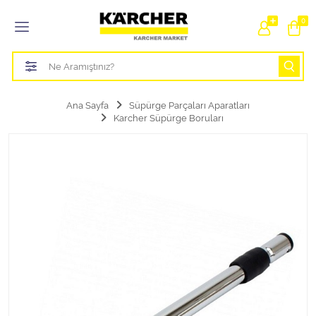
Tüm Kategoriler
0
Bahçe Sulama Ürünleri
Basınçlı Yıkama Parçaları Aparatları
Ana Sayfa
Süpürge Parçaları Aparatları
Karcher Süpürge Boruları
Buharlı Temizlik Aparatları
Süpürge Parçaları Aparatları
Zemin Silme Makine Parçaları
Cam Silme Makine Parçaları
Halı Yıkama Makine Parçaları
Zemin Temizlik Makine Parçaları