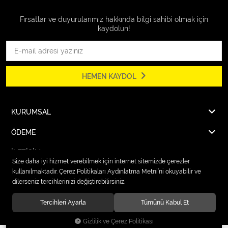
Fırsatlar ve duyurularımız hakkında bilgi sahibi olmak için
kaydolun!
HEMEN KAYDOL
KURUMSAL
ÖDEME
İLETİŞİM
Size daha iyi hizmet verebilmek için internet sitemizde çerezler
kullanılmaktadır. Çerez Politikaları Aydınlatma Metni’ni okuyabilir ve
dilerseniz tercihlerinizi değiştirebilirsiniz.
© 2026
Karcher Market Fırat Elektrik
. Tüm hakları saklıdır.
Tercihleri Ayarla
Tümünü Kabul Et
Gizlilik ve Çerez Politikası