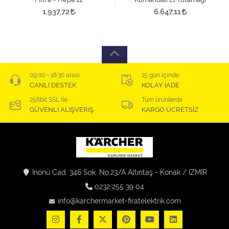
1.937,72
6.647,11
09:00 - 18:30 arası
15 gün içinde
CANLI DESTEK
KOLAY İADE
256bit SSL ile
Tüm ürünlerde
GÜVENLİ ALIŞVERİŞ
KARGO ÜCRETSİZ
İnönü Cad. 346 Sok. No:23/A Altıntaş - Konak / İZMİR
0232 255 39 04
info@karchermarket-firatelektrik.com