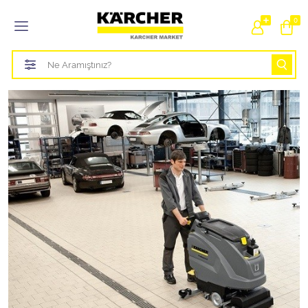
Tüm Kategoriler
0
Bahçe Sulama Ürünleri
Basınçlı Yıkama Parçaları Aparatları
Buharlı Temizlik Aparatları
Süpürge Parçaları Aparatları
Zemin Silme Makine Parçaları
Cam Silme Makine Parçaları
Halı Yıkama Makine Parçaları
Zemin Temizlik Makine Parçaları