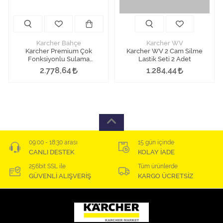
Karcher Bahçe
Karcher WV
Karcher Premium Çok
Karcher WV 2 Cam Silme
Fonksiyonlu Sulama
Lastik Seti 2 Adet
Tabancası - Metal
2.778,64
1.284,44
09:00 - 18:30 arası
15 gün içinde
CANLI DESTEK
KOLAY İADE
256bit SSL ile
Tüm ürünlerde
GÜVENLİ ALIŞVERİŞ
KARGO ÜCRETSİZ