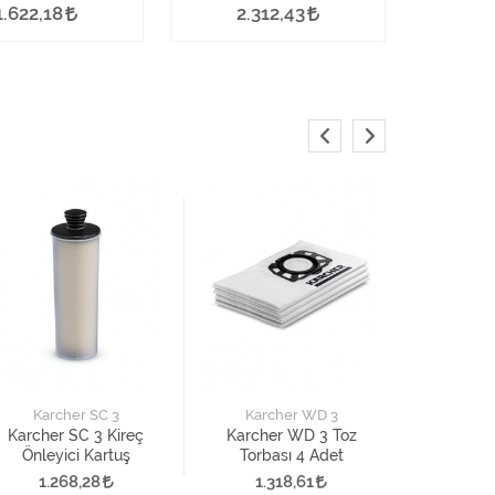
1.622,18
2.312,43
Karch
Karcher
Torba
Karcher SC 3
Karcher WD 3
1.3
Karcher SC 3 Kireç
Karcher WD 3 Toz
Önleyici Kartuş
Torbası 4 Adet
1.268,28
1.318,61