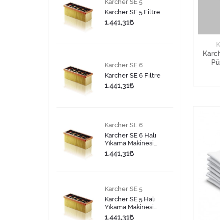
Karcher SE 5
Karcher SE 5 Filtre
1.441,31
K
Karc
Pü
Karcher SE 6
Karcher SE 6 Filtre
1.441,31
Karcher SE 6
Karcher SE 6 Halı
Yıkama Makinesi
Filtre
1.441,31
Karcher SE 5
Karcher SE 5 Halı
Yıkama Makinesi
Filtre
1.441,31