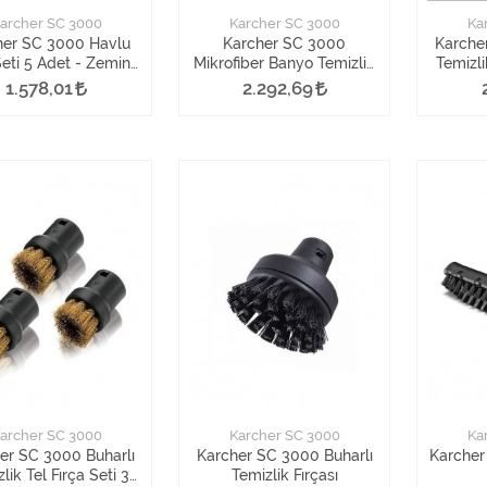
archer SC 3000
Karcher SC 3000
Ka
her SC 3000 Havlu
Karcher SC 3000
Karche
eti 5 Adet - Zemin
Mikrofiber Banyo Temizlik
Temizli
Aparatı İçin
Seti
1.578,01
2.292,69
archer SC 3000
Karcher SC 3000
Ka
er SC 3000 Buharlı
Karcher SC 3000 Buharlı
Karcher 
lik Tel Fırça Seti 3
Temizlik Fırçası