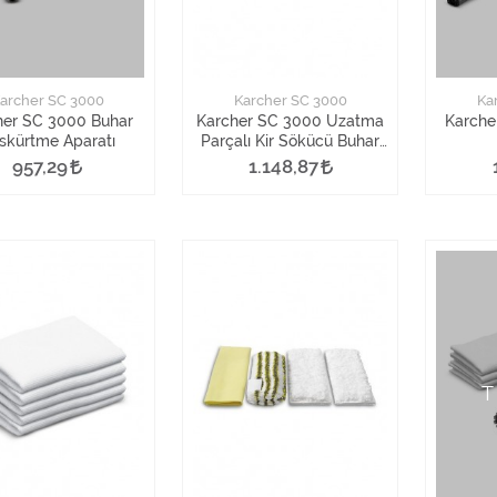
archer SC 3000
Karcher SC 3000
Ka
her SC 3000 Buhar
Karcher SC 3000 Uzatma
Karche
skürtme Aparatı
Parçalı Kir Sökücü Buhar
Nozulu
957,29
1.148,87
T