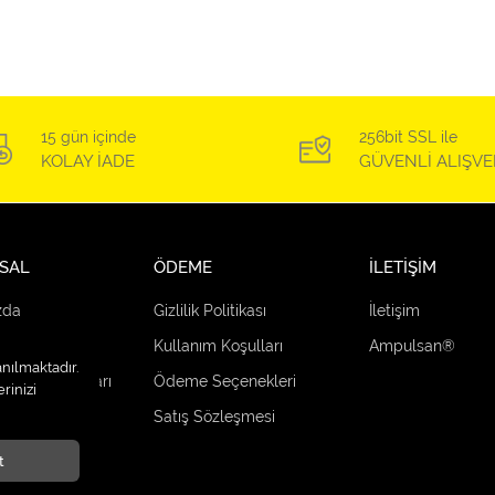
15 gün içinde
256bit SSL ile
KOLAY İADE
GÜVENLİ ALIŞVE
SAL
ÖDEME
İLETİŞİM
zda
Gizlilik Politikası
İletişim
Kullanım Koşulları
Ampulsan®
anılmaktadır.
 ve İade Şartları
Ödeme Seçenekleri
rinizi
çenekleri
Satış Sözleşmesi
t