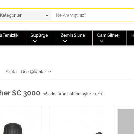
ı Temizlik
Süpürge
Zemin Silme
Cam Silme
H
Sırala
her SC 3000
16
adet ürün bulunmuştur.
(1 / 1)