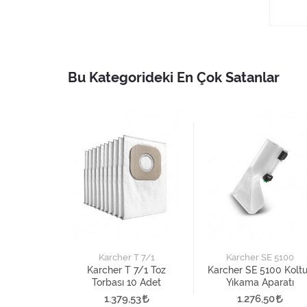
Bu Kategorideki En Çok Satanlar
3 Premium
Karcher T 7/1
Karcher SE 5100
3 Premium
Karcher T 7/1 Toz
Karcher SE 5100 Kolt
ı 4 Adet
Torbası 10 Adet
Yıkama Aparatı
61
1.379,53
1.276,50