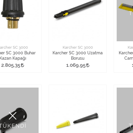
T
archer SC 3000
Karcher SC 3000
Ka
her SC 3000 Buhar
Karcher SC 3000 Uzatma
Karche
Kazan Kapağı
Borusu
Cam 
2.805,35
1.069,95
TÜKENDİ
T