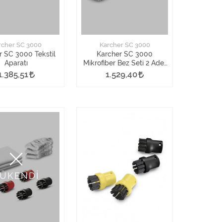
rcher SC 3000
Karcher SC 3000
r SC 3000 Tekstil
Karcher SC 3000
Aparatı
Mikrofiber Bez Seti 2 Adet
- El Aparatı İçin
1.385,51
1.529,40
ÜKENDİ