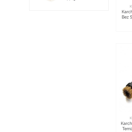
K
Karc
Bez S
K
Karch
Temiz