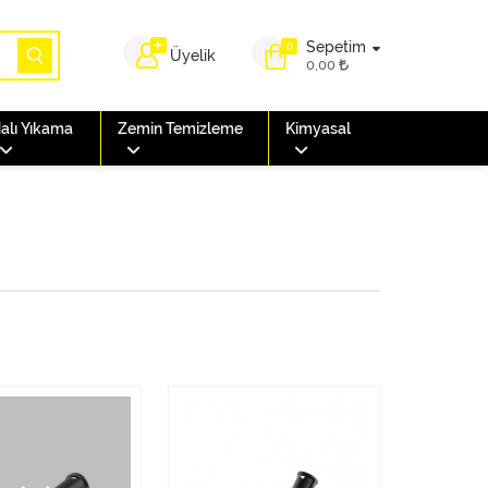
Sepetim
0
Üyelik
0,00
alı Yıkama
Zemin Temizleme
Kimyasal