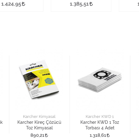
Adet
1.424,95
1.385,51
Karcher Kimyasal
Karcher KWD 1
uk
Karcher Kireç Çözücü
Karcher KWD 1 Toz
Toz Kimyasal
Torbası 4 Adet
890,21
1.318,61