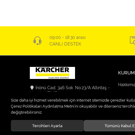
09:00 - 18:30 arası
CANLI DESTEK
KURUM
Hakkımı
İnönü Cad. 346 Sok. No:23/A Altıntaş -
Konak / İZMİR
Güvenlik
Size daha iyi hizmet verebilmek için internet sitemizde çerezler kull
0232 255 39 04
Teslimat
Çerez Politikaları Aydınlatma Metni’ni okuyabilir ve dilerseniz tercihle
info@karchermarket-firatelektrik.com
değiştirebilirsiniz.
Kargo Se
Tercihleri Ayarla
Tümünü Kabul E