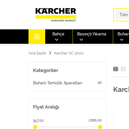
Bahçe
Basınçlı Yıkama
Buharl
Ana Sayfa
Karcher SC 3000
Kategoriler
16
Buharlı Temizlik Aparatları
Karc
Fiyat Aralığı
2.806,00
957,00