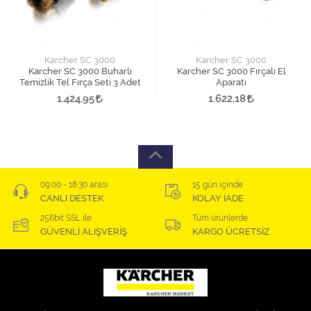
Karcher SC 3000
Karcher SC 3000
Karcher SC 3000 Buharlı
Karcher SC 3000 Fırçalı El
Temizlik Tel Fırça Seti 3 Adet
Aparatı
1.424,95
1.622,18
09:00 - 18:30 arası
15 gün içinde
CANLI DESTEK
KOLAY İADE
256bit SSL ile
Tüm ürünlerde
GÜVENLİ ALIŞVERİŞ
KARGO ÜCRETSİZ