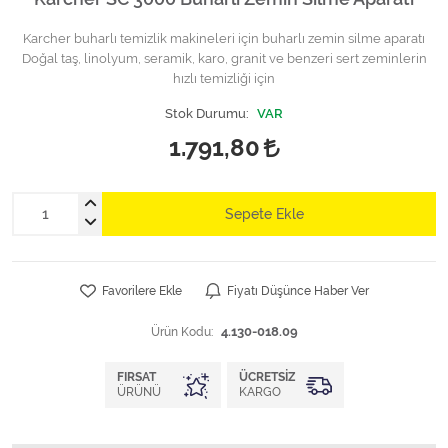
Karcher buharlı temizlik makineleri için buharlı zemin silme aparatı
Doğal taş, linolyum, seramik, karo, granit ve benzeri sert zeminlerin
hızlı temizliği için
Stok Durumu:
VAR
1.791,80
Sepete Ekle
Favorilere Ekle
Fiyatı Düşünce Haber Ver
Ürün Kodu:
4.130-018.09
FIRSAT
ÜCRETSIZ
ÜRÜNÜ
KARGO