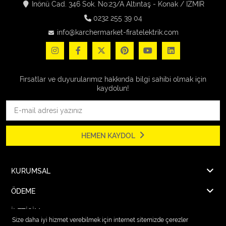
İnönü Cad. 346 Sok. No:23/A Altıntaş - Konak / İZMİR
0232 255 39 04
info@karchermarket-firatelektrik.com
Fırsatlar ve duyurularımız hakkında bilgi sahibi olmak için
kaydolun!
HEMEN KAYDOL
KURUMSAL
ÖDEME
İLETİŞİM
Size daha iyi hizmet verebilmek için internet sitemizde çerezler