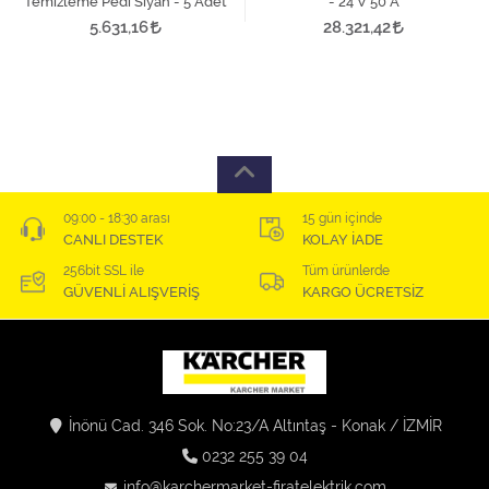
Temizleme Pedi Siyah - 5 Adet
- 24 V 50 A
5.631,16
28.321,42
09:00 - 18:30 arası
15 gün içinde
CANLI DESTEK
KOLAY İADE
256bit SSL ile
Tüm ürünlerde
GÜVENLİ ALIŞVERİŞ
KARGO ÜCRETSİZ
İnönü Cad. 346 Sok. No:23/A Altıntaş - Konak / İZMİR
0232 255 39 04
info@karchermarket-firatelektrik.com