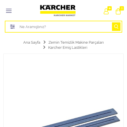
Tüm Kategoriler
0
Bahçe Sulama Ürünleri
Basınçlı Yıkama Parçaları Aparatları
Ana Sayfa
Zemin Temizlik Makine Parçaları
Karcher Emiş Lastikleri
Buharlı Temizlik Aparatları
Süpürge Parçaları Aparatları
Zemin Silme Makine Parçaları
Cam Silme Makine Parçaları
Halı Yıkama Makine Parçaları
Zemin Temizlik Makine Parçaları