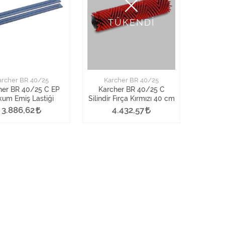
TÜKENDİ
archer BR 40/25
Karcher BR 40/25
her BR 40/25 C EP
Karcher BR 40/25 C
um Emiş Lastiği
Silindir Fırça Kırmızı 40 cm
3.886,62
4.432,57