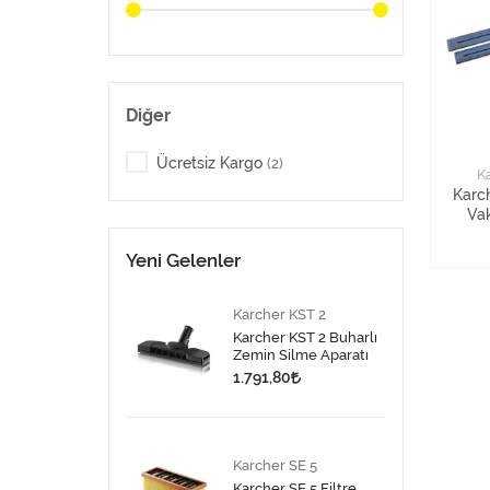
Diğer
Ücretsiz Kargo
(2)
K
Karc
Vak
Yeni Gelenler
Karcher KST 2
Karcher KST 2 Buharlı
Zemin Silme Aparatı
1.791,80
Karcher SE 5
Karcher SE 5 Filtre