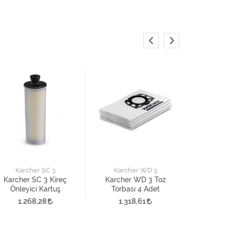
Karch
Karcher
Torba
Karcher SC 3
Karcher WD 3
1.3
Karcher SC 3 Kireç
Karcher WD 3 Toz
Önleyici Kartuş
Torbası 4 Adet
1.268,28
1.318,61