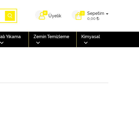
Sepetim
0
Üyelik
0,00
alı Yıkama
Zemin Temizleme
Kimyasal