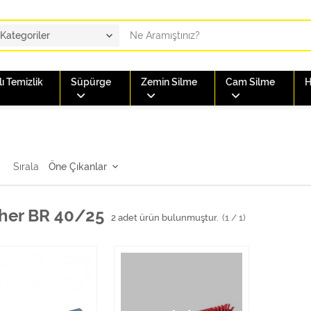
ı Temizlik
Süpürge
Zemin Silme
Cam Silme
H
Sırala
her BR 40/25
2
adet ürün bulunmuştur.
(1 / 1)