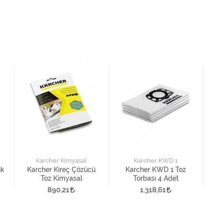
Karcher Kimyasal
Karcher KWD 1
uk
Karcher Kireç Çözücü
Karcher KWD 1 Toz
Toz Kimyasal
Torbası 4 Adet
890,21
1.318,61