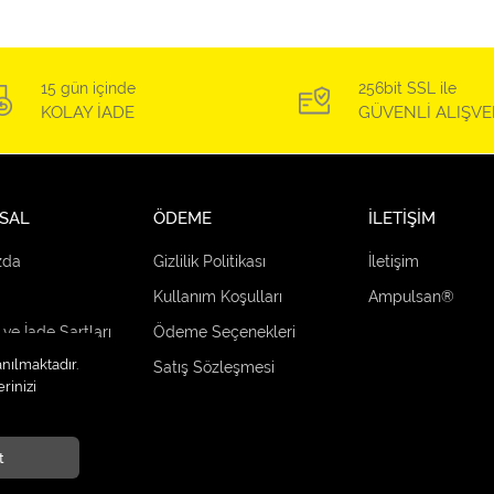
15 gün içinde
256bit SSL ile
KOLAY İADE
GÜVENLİ ALIŞVE
SAL
ÖDEME
İLETİŞİM
zda
Gizlilik Politikası
İletişim
Kullanım Koşulları
Ampulsan®
 ve İade Şartları
Ödeme Seçenekleri
anılmaktadır.
çenekleri
Satış Sözleşmesi
rinizi
t