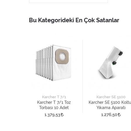
Bu Kategorideki En Çok Satanlar
3 Premium
Karcher T 7/1
Karcher SE 5100
3 Premium
Karcher T 7/1 Toz
Karcher SE 5100 Kolt
ı 4 Adet
Torbası 10 Adet
Yıkama Aparatı
61
1.379,53
1.276,50