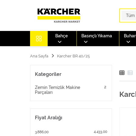
Bahçe
Basınçlı Yıkama
Buharl
Ana Sayfa
Karcher BR 40/25
Kategoriler
2
Zemin Temizlik Makine
Parçaları
Karc
Fiyat Aralığı
4.433,00
3.886,00