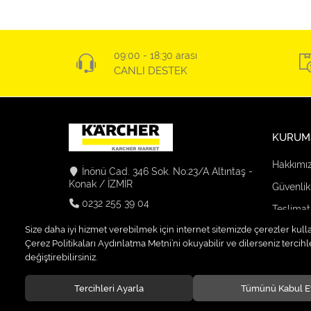
09:00 - 18:30 arası
CANLI DESTEK
KURUM
Hakkımı
İnönü Cad. 346 Sok. No:23/A Altıntaş -
Konak / İZMİR
Güvenlik
0232 255 39 04
Teslimat
info@karchermarket-firatelektrik.com
Size daha iyi hizmet verebilmek için internet sitemizde çerezler kull
Kargo Se
Çerez Politikaları Aydınlatma Metni’ni okuyabilir ve dilerseniz tercihle
değiştirebilirsiniz.
Tercihleri Ayarla
Tümünü Kabul E