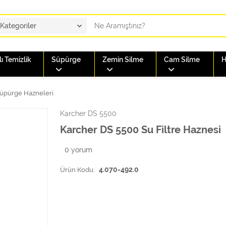
ı Temizlik
Süpürge
Zemin Silme
Cam Silme
H
üpürge Hazneleri
Karcher DS 5500
Karcher DS 5500 Su Filtre Haznesi
0
yorum
Ürün Kodu:
4.070-492.0