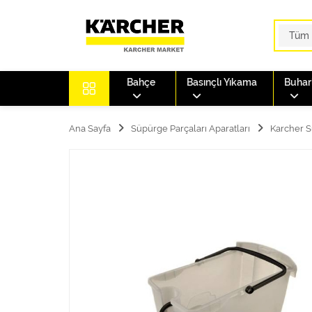
Bahçe
Basınçlı Yıkama
Buharl
Ana Sayfa
Süpürge Parçaları Aparatları
Karcher S