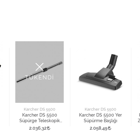
TÜKENDİ
Karcher DS 5500
Karcher DS 5500
Karcher DS 5500
Karcher DS 5500 Yer
Süpürge Teleskopik
Süpürme Başlığı
Z
Boru
2.036,32
2.058,49