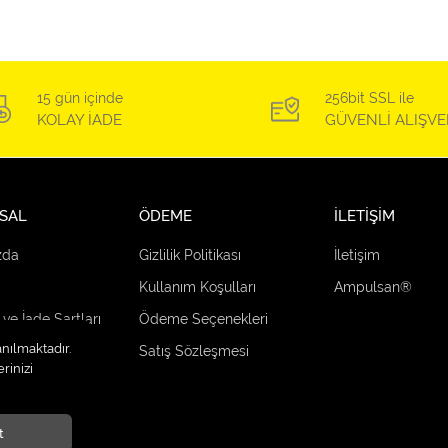
15 gün içinde
256bit SSL ile
KOLAY İADE
GÜVENLİ ALIŞVE
SAL
ÖDEME
İLETİŞİM
zda
Gizlilik Politikası
İletişim
Kullanım Koşulları
Ampulsan®
 ve İade Şartları
Ödeme Seçenekleri
anılmaktadır.
çenekleri
Satış Sözleşmesi
rinizi
t