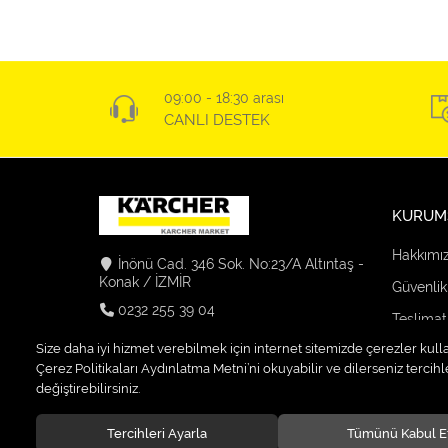
09:00 - 18:30 arası
CANLI DESTEK
KURUM
Hakkımı
İnönü Cad. 346 Sok. No:23/A Altıntaş -
Konak / İZMİR
Güvenlik
0232 255 39 04
Teslimat
info@karchermarket-firatelektrik.com
Size daha iyi hizmet verebilmek için internet sitemizde çerezler kull
Kargo Se
Çerez Politikaları Aydınlatma Metni’ni okuyabilir ve dilerseniz tercihle
değiştirebilirsiniz.
Tercihleri Ayarla
Tümünü Kabul E