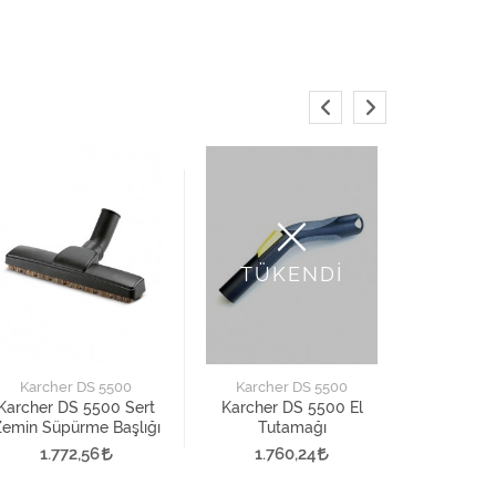
TÜKENDİ
Karch
Karcher D
Karcher DS 5500
Karcher DS 5500
2.5
Karcher DS 5500 Sert
Karcher DS 5500 El
emin Süpürme Başlığı
Tutamağı
1.772,56
1.760,24