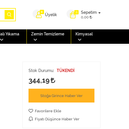
Sepetim
0
Üyelik
0,00
alı Yıkama
Zemin Temizleme
Kimyasal
Stok Durumu:
TÜKENDİ
344,19
Stoğa Girince Haber Ver
Favorilere Ekle
Fiyatı Düşünce Haber Ver