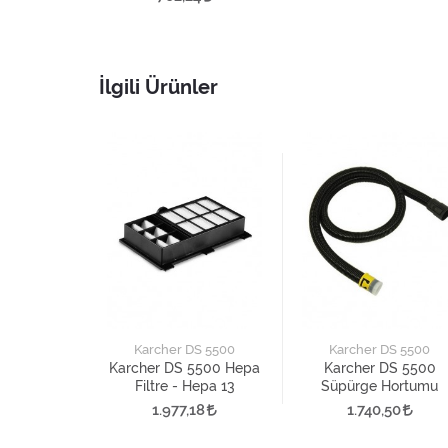
İlgili Ürünler
S 5500
Karcher DS 5500
Karcher DS 5500
500 Filtre
Karcher DS 5500 Hepa
Karcher DS 5500
Filtre - Hepa 13
Süpürge Hortumu
70
1.977,18
1.740,50