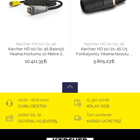
Karcher HD 10/21-4S
Karcher HD 10/21-4S
Karcher HD 10/21-4S Basınçlı
Karcher HD 10/21-4S Üç
Yıkama Hortumu 10 Metre 2.
Fonksiyonlu Yıkama Nozulu 1.
Versiyon
Versiyon
10.411,35
5.805,23
09:00 - 18:30 arası
15 gün içinde
CANLI DESTEK
KOLAY İADE
256bit SSL ile
Tüm ürünlerde
GÜVENLİ ALIŞVERİŞ
KARGO ÜCRETSİZ