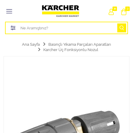
Tüm Kategoriler
0
Bahçe Sulama Ürünleri
Basınçlı Yıkama Parçaları Aparatları
Ana Sayfa
Basınçlı Yıkama Parçaları Aparatları
Karcher Üç Fonksiyonlu Nozul
Buharlı Temizlik Aparatları
Süpürge Parçaları Aparatları
Zemin Silme Makine Parçaları
Cam Silme Makine Parçaları
Halı Yıkama Makine Parçaları
Zemin Temizlik Makine Parçaları