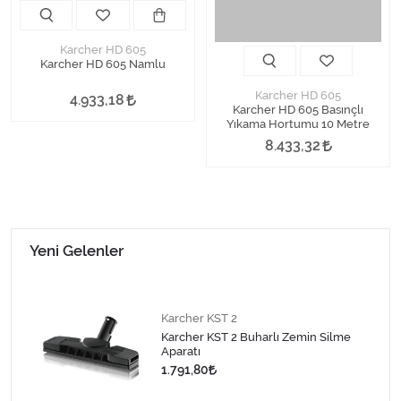
Karcher HD 605
Karcher HD 605 Namlu
Karcher HD 605
4.933,18
Karcher HD 605 Basınçlı
Yıkama Hortumu 10 Metre
8.433,32
Yeni Gelenler
Karcher KST 2
Karcher KST 2 Buharlı Zemin Silme
Aparatı
1.791,80