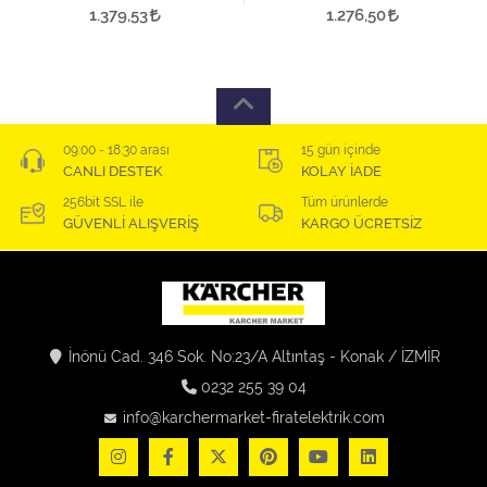
1.379,53
1.276,50
09:00 - 18:30 arası
15 gün içinde
CANLI DESTEK
KOLAY İADE
256bit SSL ile
Tüm ürünlerde
GÜVENLİ ALIŞVERİŞ
KARGO ÜCRETSİZ
İnönü Cad. 346 Sok. No:23/A Altıntaş - Konak / İZMİR
0232 255 39 04
info@karchermarket-firatelektrik.com