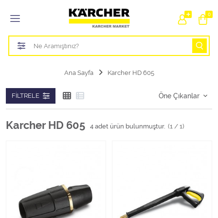
Tüm Kategoriler
0
Bahçe Sulama Ürünleri
Basınçlı Yıkama Parçaları Aparatları
Ana Sayfa
Karcher HD 605
Buharlı Temizlik Aparatları
FILTRELE
Süpürge Parçaları Aparatları
Karcher HD 605
4
adet ürün bulunmuştur.
(1 / 1)
Zemin Silme Makine Parçaları
Cam Silme Makine Parçaları
Halı Yıkama Makine Parçaları
Zemin Temizlik Makine Parçaları