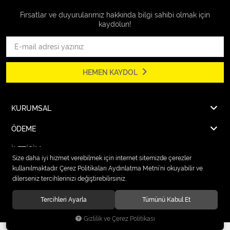
Fırsatlar ve duyurularımız hakkında bilgi sahibi olmak için
kaydolun!
HEMEN KAYDOL
KURUMSAL
ÖDEME
İLETİŞİM
Size daha iyi hizmet verebilmek için internet sitemizde çerezler
kullanılmaktadır. Çerez Politikaları Aydınlatma Metni’ni okuyabilir ve
dilerseniz tercihlerinizi değiştirebilirsiniz.
© 2026
Karcher Market Fırat Elektrik
. Tüm hakları saklıdır.
Tercihleri Ayarla
Tümünü Kabul Et
Gizlilik ve Çerez Politikası
®
Hipotenüs
Yeni Nesil E-Ticaret Sistemleri ile Hazırlanmıştır.