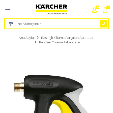
Tüm Kategoriler
0
Bahçe Sulama Ürünleri
Basınçlı Yıkama Parçaları Aparatları
Ana Sayfa
Basınçlı Yıkama Parçaları Aparatları
Karcher Yıkama Tabancaları
Buharlı Temizlik Aparatları
Süpürge Parçaları Aparatları
Zemin Silme Makine Parçaları
Cam Silme Makine Parçaları
Halı Yıkama Makine Parçaları
Zemin Temizlik Makine Parçaları