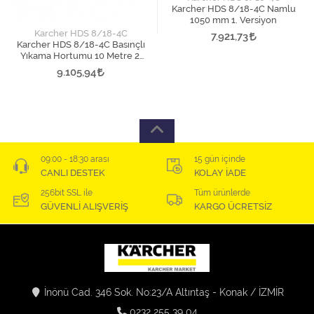
Karcher HDS 8/18-4C Namlu
1050 mm 1. Versiyon
Karcher HDS 8/18-4C
7.921,73
Karcher HDS 8/18-4C Basınçlı
Yıkama Hortumu 10 Metre 2.
Versiyon
9.105,94
09:00 - 18:30 arası
15 gün içinde
CANLI DESTEK
KOLAY İADE
256bit SSL ile
Tüm ürünlerde
GÜVENLİ ALIŞVERİŞ
KARGO ÜCRETSİZ
İnönü Cad. 346 Sok. No:23/A Altıntaş - Konak / İZMİR
0232 255 39 04