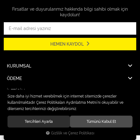
Fırsatlar ve duyurularımız hakkında bilgi sahibi olmak için
kaydolun!
HEMEN KAYDOL
KURUMSAL
ÖDEME
İLETİŞİM
Size daha iyi hizmet verebilmek için internet sitemizde çerezler
kullanılmaktadır. Çerez Politikaları Aydınlatma Metni’ni okuyabilir ve
dilerseniz tercihlerinizi değiştirebilirsiniz.
© 2026
Karcher Market Fırat Elektrik
. Tüm hakları saklıdır.
Tercihleri Ayarla
Tümünü Kabul Et
Gizlilik ve Çerez Politikası
®
Hipotenüs
Yeni Nesil E-Ticaret Sistemleri ile Hazırlanmıştır.