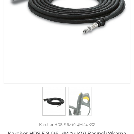
Kimyasallar Deterjanlar
Tüm Kategorileri Gör
Karcher HDS E 8/16-4M 24 KW
Karcher HDS E 8/16-4M 24 KW Basınçlı Yıkama