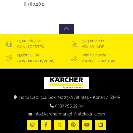
Versiyon
6.780,28
09:00 - 18:30 arası
15 gün içinde
CANLI DESTEK
KOLAY İADE
256bit SSL ile
Tüm ürünlerde
GÜVENLİ ALIŞVERİŞ
KARGO ÜCRETSİZ
İnönü Cad. 346 Sok. No:23/A Altıntaş - Konak / İZMİR
0232 255 39 04
info@karchermarket-firatelektrik.com