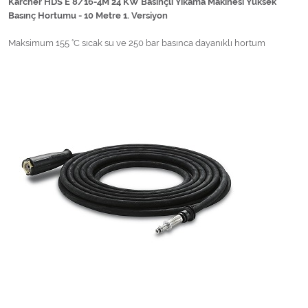
Karcher HDS E 8/16-4M 24 KW Basınçlı Yıkama Makinesi Yüksek
Basınç Hortumu - 10 Metre 1. Versiyon
Maksimum 155 °C sıcak su ve 250 bar basınca dayanıklı hortum