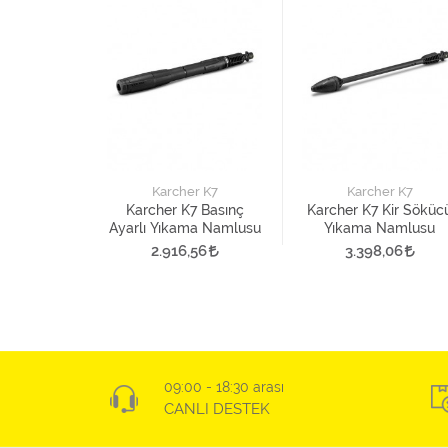
r K7
Karcher K7
Karcher K7
ulti Power
Karcher K7 Basınç
Karcher K7 Kir Söküc
 Namlusu
Ayarlı Yıkama Namlusu
Yıkama Namlusu
38
2.916,56
3.398,06
09:00 - 18:30 arası
CANLI DESTEK