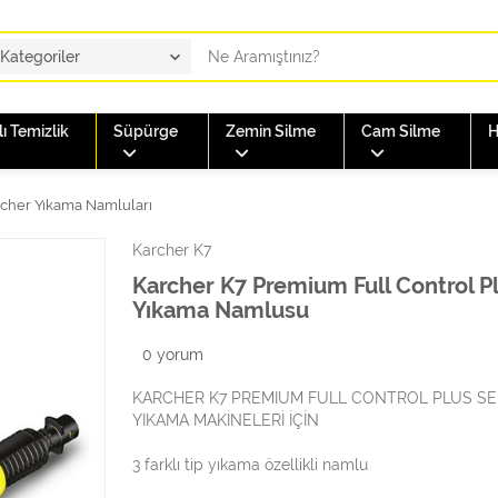
ı Temizlik
Süpürge
Zemin Silme
Cam Silme
H
cher Yıkama Namluları
Karcher K7
Karcher K7 Premium Full Control P
Yıkama Namlusu
0
yorum
KARCHER K7 PREMIUM FULL CONTROL PLUS SER
YIKAMA MAKİNELERİ İÇİN
3 farklı tip yıkama özellikli namlu