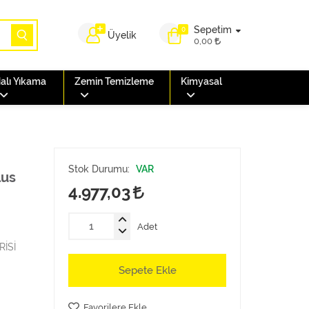
Sepetim
0
Üyelik
0,00
alı Yıkama
Zemin Temizleme
Kimyasal
Stok Durumu:
VAR
lus
4.977,03
Adet
İSİ
Sepete Ekle
Favorilere Ekle