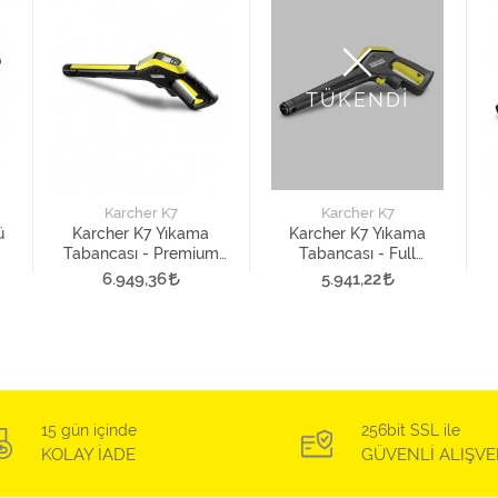
TÜKENDİ
Karcher K7
Karcher K7
ü
Karcher K7 Yıkama
Karcher K7 Yıkama
Tabancası - Premium
Tabancası - Full
Full Control Plus
Control
6.949,36
5.941,22
15 gün içinde
256bit SSL ile
KOLAY İADE
GÜVENLİ ALIŞVE