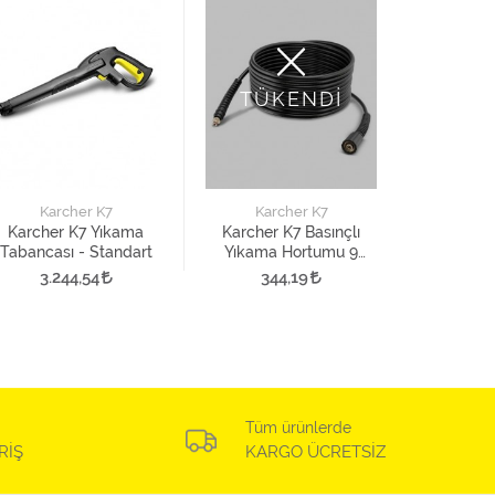
TÜKENDİ
Kar
Karcher
Yıkama
Karcher K7
Karcher K7
Metre 
4.7
Karcher K7 Yıkama
Karcher K7 Basınçlı
Tabancası - Standart
Yıkama Hortumu 9
Metre 1. Versiyon
3.244,54
344,19
Tüm ürünlerde
RİŞ
KARGO ÜCRETSİZ