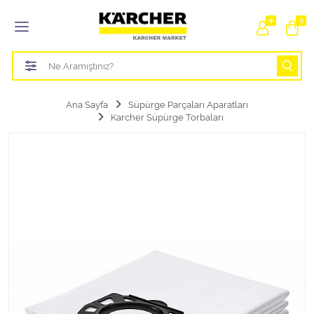
Tüm Kategoriler
0
Bahçe Sulama Ürünleri
Basınçlı Yıkama Parçaları Aparatları
Ana Sayfa
Süpürge Parçaları Aparatları
Karcher Süpürge Torbaları
Buharlı Temizlik Aparatları
Süpürge Parçaları Aparatları
Zemin Silme Makine Parçaları
Cam Silme Makine Parçaları
Halı Yıkama Makine Parçaları
Zemin Temizlik Makine Parçaları