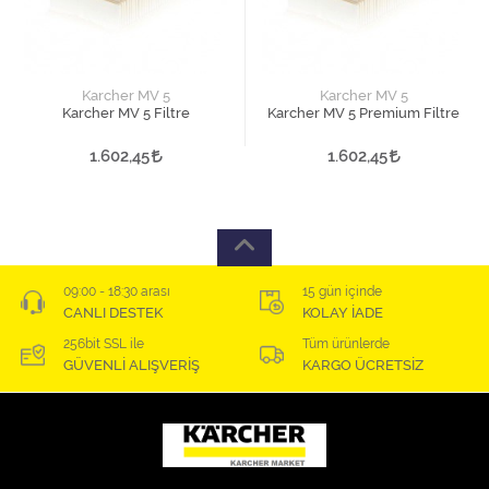
Karcher MV 5
Karcher MV 5
Karcher MV 5 Filtre
Karcher MV 5 Premium Filtre
1.602,45
1.602,45
09:00 - 18:30 arası
15 gün içinde
CANLI DESTEK
KOLAY İADE
256bit SSL ile
Tüm ürünlerde
GÜVENLİ ALIŞVERİŞ
KARGO ÜCRETSİZ