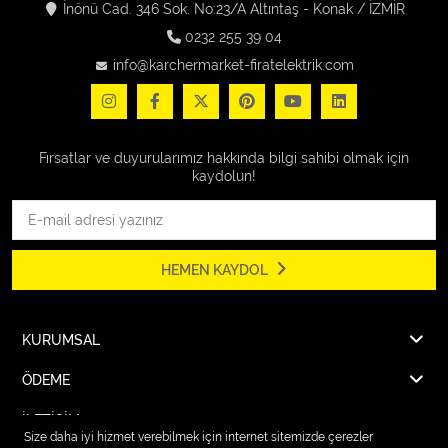
İnönü Cad. 346 Sok. No:23/A Altıntaş - Konak / İZMİR
0232 255 39 04
info@karchermarket-firatelektrik.com
Fırsatlar ve duyurularımız hakkında bilgi sahibi olmak için
kaydolun!
HEMEN KAYDOL
KURUMSAL
ÖDEME
İLETİŞİM
Size daha iyi hizmet verebilmek için internet sitemizde çerezler