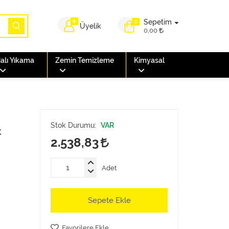
Sepetim
0
Üyelik
0,00
alı Yıkama
Zemin Temizleme
Kimyasal
Stok Durumu:
VAR
t
2.538,83
Adet
Sepete Ekle
Favorilere Ekle