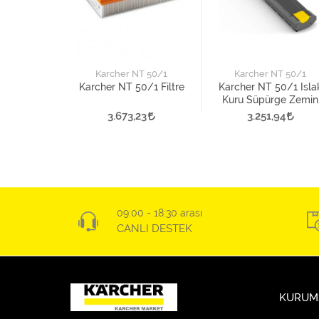
Karcher NT 50/1
Karcher NT 50/1
Karcher NT 50/1 Filtre
Karcher NT 50/1 Isla
Kuru Süpürge Zemin
Başlığı
3.673,23
3.251,94
09:00 - 18:30 arası
CANLI DESTEK
KURUM