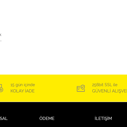
k
15 gün içinde
256bit SSL ile
KOLAY İADE
GÜVENLİ ALIŞVE
SAL
ÖDEME
İLETİŞİM