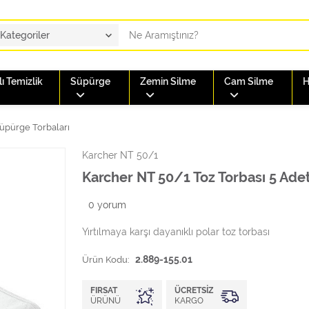
ı Temizlik
Süpürge
Zemin Silme
Cam Silme
H
üpürge Torbaları
Karcher NT 50/1
Karcher NT 50/1 Toz Torbası 5 Ade
0
yorum
Yırtılmaya karşı dayanıklı polar toz torbası
Ürün Kodu:
2.889-155.01
FIRSAT
ÜCRETSIZ
ÜRÜNÜ
KARGO