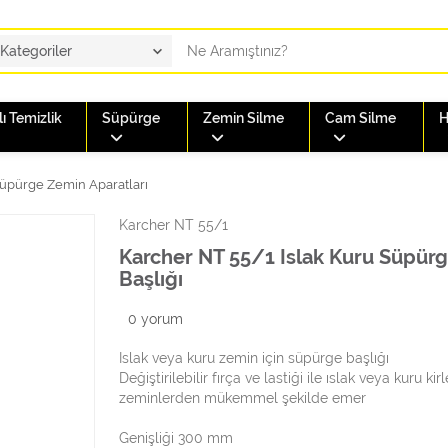
ı Temizlik
Süpürge
Zemin Silme
Cam Silme
H
üpürge Zemin Aparatları
Karcher NT 55/1
Karcher NT 55/1 Islak Kuru Süpür
Başlığı
0
yorum
Islak veya kuru zemin için süpürge başlığı
Değiştirilebilir fırça ve lastiği ile ıslak veya kuru kirl
zeminlerden mükemmel şekilde emer
Genişliği 300 mm