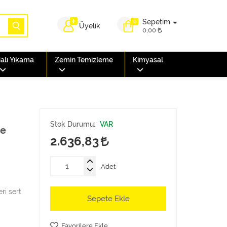
Sepetim
0
Üyelik
0,00
alı Yıkama
Zemin Temizleme
Kimyasal
Stok Durumu:
VAR
ge
2.636,83
Adet
eri sert
Sepete Ekle
Favorilere Ekle