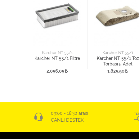
Karcher NT 55/1
Karcher NT 55/1
Karcher NT 55/1 Filtre
Karcher NT 55/1 Toz
Torbası 5 Adet
2.056,05
1.825,50
09:00 - 18:30 arası
CANLI DESTEK