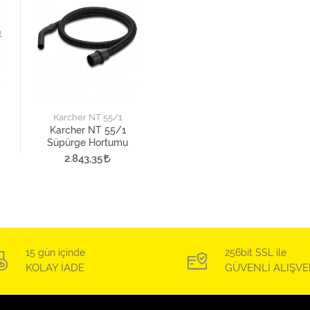
Karcher NT 55/1
Karcher NT 55/1
Süpürge Hortumu
2.843,35
15 gün içinde
256bit SSL ile
KOLAY İADE
GÜVENLİ ALIŞVE