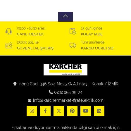
09:00 - 18:30 arası
15 gün içinde
CANLI DESTEK
KOLAY İADE
256bit SSL ile
Tüm ürünlerde
GÜVENLİ ALIŞVERİŞ
KARGO ÜCRETSİZ
İnönü Cad. 346 Sok. No:23/A Altıntaş - Konak / İZMİR
0232 255 39 04
info@karchermarket-firatelektrik.com
Fırsatlar ve duyurularımız hakkında bilgi sahibi olmak için