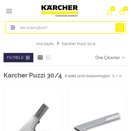
Tüm Kategoriler
0
Bahçe Sulama Ürünleri
Basınçlı Yıkama Parçaları Aparatları
Ana Sayfa
Karcher Puzzi 30/4
Buharlı Temizlik Aparatları
FILTRELE
Süpürge Parçaları Aparatları
Karcher Puzzi 30/4
6
adet ürün bulunmuştur.
(1 / 1)
Zemin Silme Makine Parçaları
Cam Silme Makine Parçaları
Halı Yıkama Makine Parçaları
Zemin Temizlik Makine Parçaları