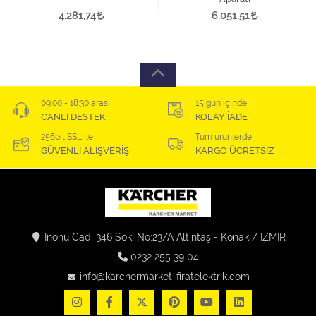
4.281,74
6.051,51
09:00 - 18:30 arası
15 gün içinde
CANLI DESTEK
KOLAY İADE
256bit SSL ile
Tüm ürünlerde
GÜVENLİ ALIŞVERİŞ
KARGO ÜCRETSİZ
İnönü Cad. 346 Sok. No:23/A Altıntaş - Konak / İZMİR
0232 255 39 04
info@karchermarket-firatelektrik.com