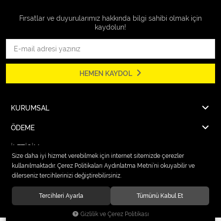
Fırsatlar ve duyurularımız hakkında bilgi sahibi olmak için
kaydolun!
HEMEN KAYDOL
KURUMSAL
ÖDEME
İLETİŞİM
Size daha iyi hizmet verebilmek için internet sitemizde çerezler
kullanılmaktadır. Çerez Politikaları Aydınlatma Metni’ni okuyabilir ve
dilerseniz tercihlerinizi değiştirebilirsiniz.
© 2026
Karcher Market Fırat Elektrik
. Tüm hakları saklıdır.
Tercihleri Ayarla
Tümünü Kabul Et
Gizlilik ve Çerez Politikası