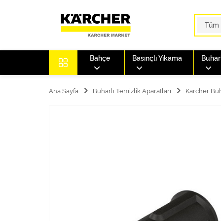
Bahçe
Basınçlı Yıkama
Buharl
Ana Sayfa
Buharlı Temizlik Aparatları
Karcher Buh