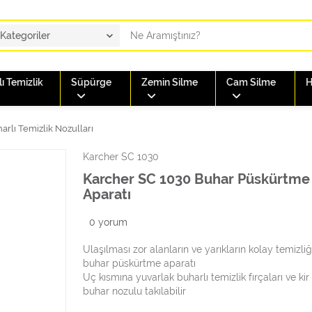
ı Temizlik
Süpürge
Zemin Silme
Cam Silme
H
arlı Temizlik Nozulları
Karcher SC 1030
Karcher SC 1030 Buhar Püskürtme
Aparatı
0
yorum
Ulaşılması zor alanların ve yarıkların kolay temizliği
buhar püskürtme aparatı
Uç kısmına yuvarlak buharlı temizlik fırçaları ve ki
buhar nozulu takılabilir