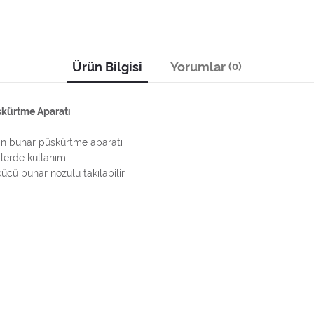
Ürün Bilgisi
Yorumlar
(0)
skürtme Aparatı
için buhar püskürtme aparatı
rlerde kullanım
kücü buhar nozulu takılabilir