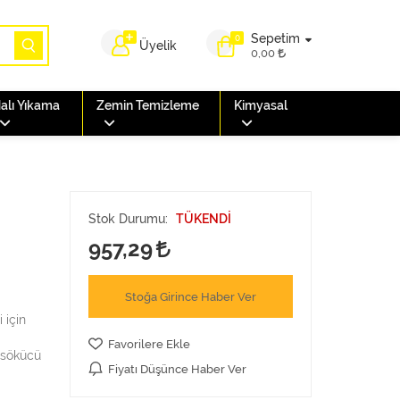
Sepetim
0
Üyelik
0,00
alı Yıkama
Zemin Temizleme
Kimyasal
Stok Durumu:
TÜKENDİ
957,29
Stoğa Girince Haber Ver
 için
Favorilere Ekle
r sökücü
Fiyatı Düşünce Haber Ver