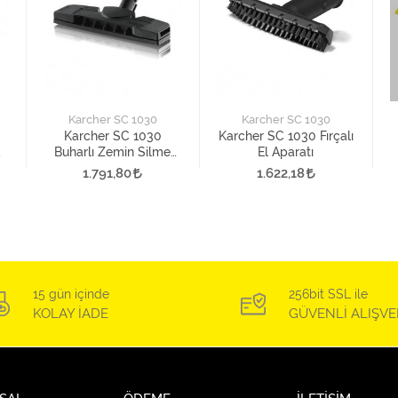
Karcher SC 1030
Karcher SC 1030
Karcher SC 1030
Karcher SC 1030 Fırçalı
Buharlı Zemin Silme
El Aparatı
Aparatı
1.791,80
1.622,18
15 gün içinde
256bit SSL ile
KOLAY İADE
GÜVENLİ ALIŞVE