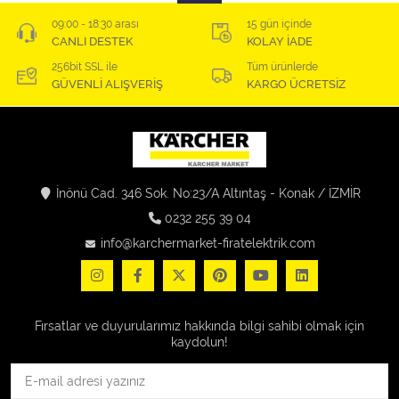
09:00 - 18:30 arası
15 gün içinde
CANLI DESTEK
KOLAY İADE
256bit SSL ile
Tüm ürünlerde
GÜVENLİ ALIŞVERİŞ
KARGO ÜCRETSİZ
İnönü Cad. 346 Sok. No:23/A Altıntaş - Konak / İZMİR
0232 255 39 04
info@karchermarket-firatelektrik.com
Fırsatlar ve duyurularımız hakkında bilgi sahibi olmak için
kaydolun!