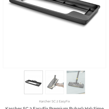
Kimyasallar Deterjanlar
Tüm Kategorileri Gör
Karcher SC 2 EasyFix
Karcher SC 2 EasyFix Premium Buharlı Halı Sime