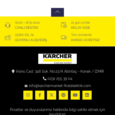
09:00 - 18:30 arası
15 gün içinde
CANLI DESTEK
KOLAY İADE
256bit SSL ile
Tüm ürünlerde
GÜVENLİ ALIŞVERİŞ
KARGO ÜCRETSİZ
İnönü Cad. 346 Sok. No:23/A Altıntaş - Konak / İZMİR
0232 255 39 04
info@karchermarket-firatelektrik.com
Fırsatlar ve duyurularımız hakkında bilgi sahibi olmak için
kaydolun!