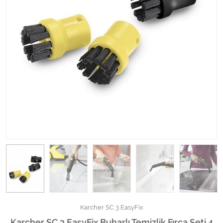
Kimyasallar Deterjanlar
Tüm Kategorileri Gör
Karcher SC 3 EasyFix
Karcher SC 3 EasyFix Buharlı Temizlik Fırça Seti 4