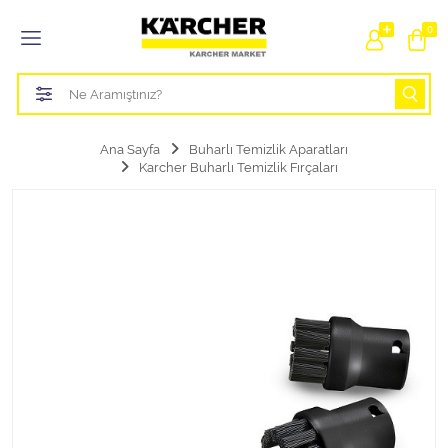
Tüm Kategoriler
0
Bahçe Sulama Ürünleri
Basınçlı Yıkama Parçaları Aparatları
Ana Sayfa
Buharlı Temizlik Aparatları
Karcher Buharlı Temizlik Fırçaları
Buharlı Temizlik Aparatları
Süpürge Parçaları Aparatları
Zemin Silme Makine Parçaları
Cam Silme Makine Parçaları
Halı Yıkama Makine Parçaları
Zemin Temizlik Makine Parçaları