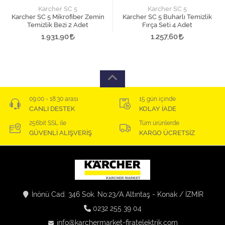
Karcher SC 5
Karcher SC 5
Karcher SC 5 Mikrofiber Zemin
Karcher SC 5 Buharlı Temizlik
Temizlik Bezi 2 Adet
Fırça Seti 4 Adet
1.931,90
1.257,60
09:00 - 18:30 arası
15 gün içinde
CANLI DESTEK
KOLAY İADE
256bit SSL ile
Tüm ürünlerde
GÜVENLİ ALIŞVERİŞ
KARGO ÜCRETSİZ
İnönü Cad. 346 Sok. No:23/A Altıntaş - Konak / İZMİR
0232 255 39 04
info@karchermarket-firatelektrik.com