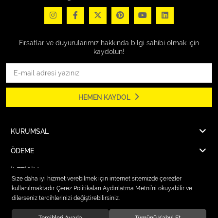
Fırsatlar ve duyurularımız hakkında bilgi sahibi olmak için
kaydolun!
HEMEN KAYDOL
KURUMSAL
ÖDEME
İLETİŞİM
Size daha iyi hizmet verebilmek için internet sitemizde çerezler
kullanılmaktadır. Çerez Politikaları Aydınlatma Metni’ni okuyabilir ve
dilerseniz tercihlerinizi değiştirebilirsiniz.
© 2026
Karcher Market Fırat Elektrik
. Tüm hakları saklıdır.
Tercihleri Ayarla
Tümünü Kabul Et