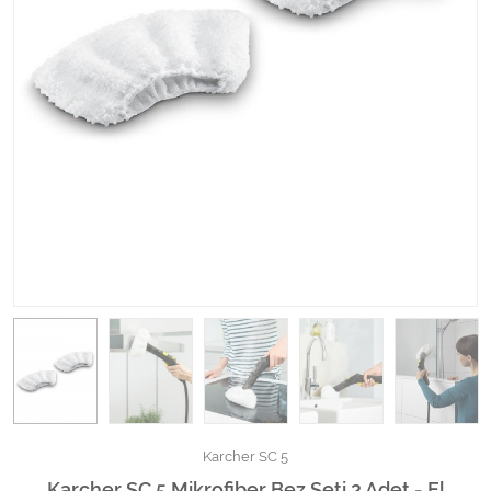
Kimyasallar Deterjanlar
Tüm Kategorileri Gör
Karcher SC 5
Karcher SC 5 Mikrofiber Bez Seti 2 Adet - El