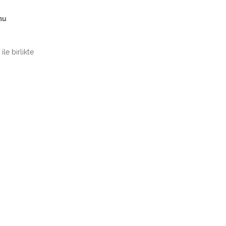
mu
le birlikte