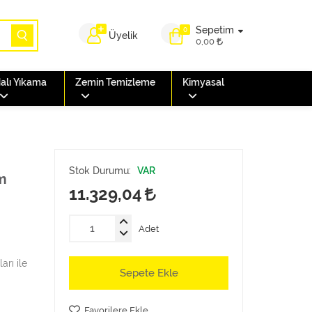
Sepetim
0
Üyelik
0,00
alı Yıkama
Zemin Temizleme
Kimyasal
Stok Durumu:
VAR
m
11.329,04
Adet
arı ile
Sepete Ekle
Favorilere Ekle