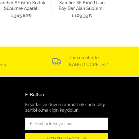
Torba
1.5
archer SE 6100 Koltuk
Karcher SE 6100 Uzun
Süpürme Aparatı
Boy Dar Alan Süpürme
Aparatı
1.365,82
1.109,39
Tüm ürünlerde
RİŞ
KARGO ÜCRETSİZ
E-Bülten
Fırsatlar ve duyurularımız hakkında bilgi
sahibi olmak için kaydolun!