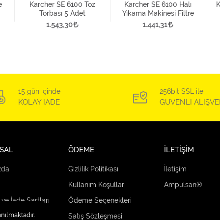
e
Karcher SE 6100 Toz
Karcher SE 6100 Halı
K
Torbası 5 Adet
Yıkama Makinesi Filtre
1.543,30
1.441,31
15 gün içinde
256bit SSL ile
KOLAY İADE
GÜVENLİ ALIŞVE
SAL
ÖDEME
İLETİŞİM
zda
Gizlilik Politikası
İletişim
Kullanım Koşulları
Ampulsan®
 ve İade Şartları
Ödeme Seçenekleri
anılmaktadır.
çenekleri
Satış Sözleşmesi