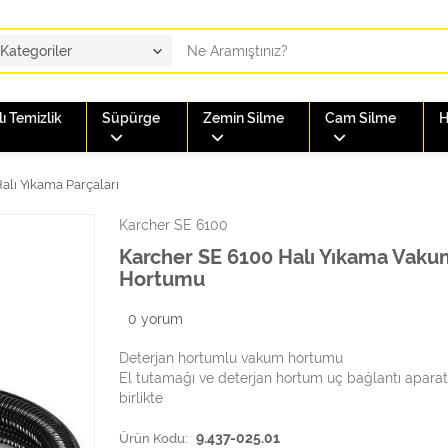
ı Temizlik
Süpürge
Zemin Silme
Cam Silme
H
alı Yıkama Parçaları
Karcher SE 6100
Karcher SE 6100 Halı Yıkama Vaku
Hortumu
0
yorum
Deterjan hortumlu vakum hortumu
El tutamağı ve deterjan hortum uç bağlantı aparatl
birlikte
Ürün Kodu:
9.437-025.01