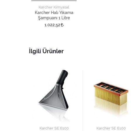
Karcher Kimyasal
Karcher Halı Yıkama
Şampuanı 1 Litre
1.022,52
İlgili Ürünler
E 6100
Karcher SE 6100
Karcher SE 6100