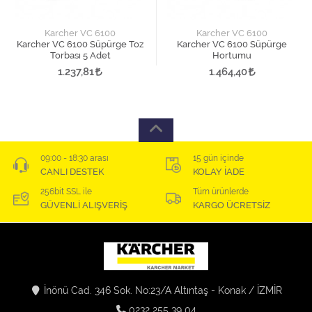
Karcher VC 6100
Karcher VC 6100
Karcher VC 6100 Süpürge Toz
Karcher VC 6100 Süpürge
Torbası 5 Adet
Hortumu
1.237,81
1.464,40
09:00 - 18:30 arası
15 gün içinde
CANLI DESTEK
KOLAY İADE
256bit SSL ile
Tüm ürünlerde
GÜVENLİ ALIŞVERİŞ
KARGO ÜCRETSİZ
İnönü Cad. 346 Sok. No:23/A Altıntaş - Konak / İZMİR
0232 255 39 04