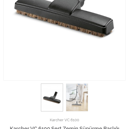
Kimyasallar Deterjanlar
Tüm Kategorileri Gör
Karcher VC 6100
Karcher VC 6100 Sert Zemin Süpürme Başlığı