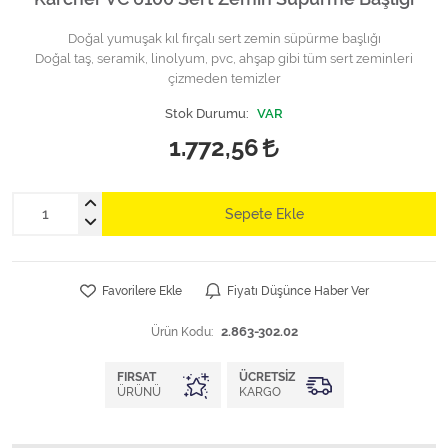
Doğal yumuşak kıl fırçalı sert zemin süpürme başlığı
Doğal taş, seramik, linolyum, pvc, ahşap gibi tüm sert zeminleri
çizmeden temizler
Stok Durumu:
VAR
1.772,56
Sepete Ekle
Favorilere Ekle
Fiyatı Düşünce Haber Ver
Ürün Kodu:
2.863-302.02
FIRSAT
ÜCRETSIZ
ÜRÜNÜ
KARGO