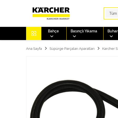
Bahçe
Basınçlı Yıkama
Buharl
Ana Sayfa
Süpürge Parçaları Aparatları
Karcher S