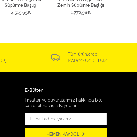
Süpürme Başlığı
Zemin Süpürme Başlığı
4.515,95
1.772,56
Tüm ürünlerde
RİŞ
KARGO ÜCRETSİZ
E-Bülten
Fırsatlar ve duyurularımız hakkında bilgi
sahibi olmak için kaydolun!
HEMEN KAYDOL