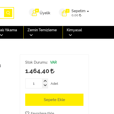
Sepetim
0
Üyelik
0,00
alı Yıkama
Zemin Temizleme
Kimyasal
Stok Durumu:
VAR
u
1.464,40
Adet
Sepete Ekle
Favorilere Ekle