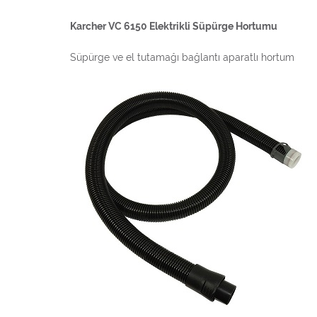
Karcher VC 6150 Elektrikli Süpürge Hortumu
Süpürge ve el tutamağı bağlantı aparatlı hortum