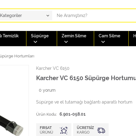
ı Temizlik
Süpürge
Zemin Silme
Cam Silme
H
üpürge Hortumları
Karcher VC 6150
Karcher VC 6150 Süpürge Hortum
0
yorum
Süpürge ve el tutamağı bağlantı aparatlı hortum
Ürün Kodu:
6.901-058.01
FIRSAT
ÜCRETSIZ
ÜRÜNÜ
KARGO