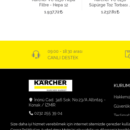
Filtre - Hepa 12
Süpürge Toz Torbası 
Adet
1.937,72
1.237,81
09:00 - 18:30 arası
CANLI DESTEK
KURUM
Hakkımı
İnönü Cad. 346 Sok. No:23/A Altıntaş -
Konak / İZMİR
Güvenlik
0232 255 39 04
Teslimat
info@karchermarket-firatelektrik.com
Size daha iyi hizmet verebilmek için internet sitemizde çerezler kull
Kargo Se
Çerez Politikaları Aydınlatma Metni’ni okuyabilir ve dilerseniz tercihle