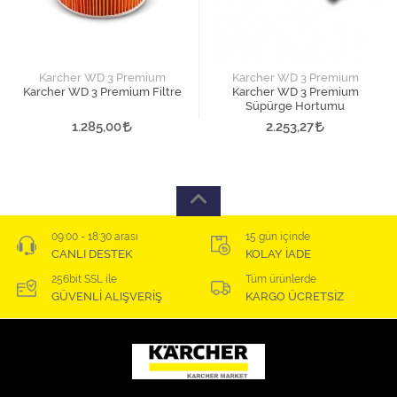
Karcher WD 3 Premium
Karcher WD 3 Premium
Karcher WD 3 Premium Filtre
Karcher WD 3 Premium
Süpürge Hortumu
1.285,00
2.253,27
09:00 - 18:30 arası
15 gün içinde
CANLI DESTEK
KOLAY İADE
256bit SSL ile
Tüm ürünlerde
GÜVENLİ ALIŞVERİŞ
KARGO ÜCRETSİZ