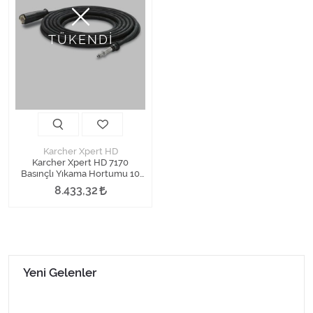
TÜKENDİ
Karcher Xpert HD
Karcher Xpert HD 7170
Basınçlı Yıkama Hortumu 10
Metre
8.433,32
Yeni Gelenler