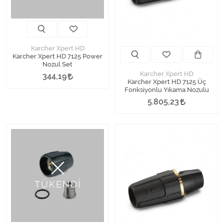
Kimyasallar Deterjanlar
Tüm Kategorileri Gör
Karcher Xpert HD
Karcher Xpert HD 7125 Power
Nozul Set
Karcher Xpert HD
344,19
Karcher Xpert HD 7125 Üç
Fonksiyonlu Yıkama Nozulu
5.805,23
TÜKENDİ