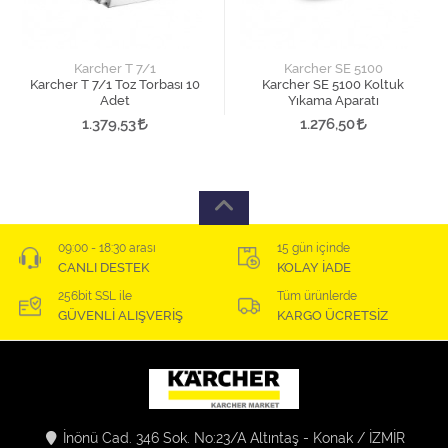
Karcher T 7/1
Karcher SE 5100
Karcher T 7/1 Toz Torbası 10
Karcher SE 5100 Koltuk
Adet
Yıkama Aparatı
1.379,53
1.276,50
09:00 - 18:30 arası
15 gün içinde
CANLI DESTEK
KOLAY İADE
256bit SSL ile
Tüm ürünlerde
GÜVENLİ ALIŞVERİŞ
KARGO ÜCRETSİZ
İnönü Cad. 346 Sok. No:23/A Altıntaş - Konak / İZMİR