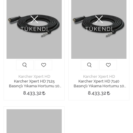
TÜKENDİ
TÜKENDİ
Karcher Xpert HD
Karcher Xpert HD
Karcher Xpert HD 7125
Karcher Xpert HD 7140
Basınçlı Yıkama Hortumu 10
Basınçlı Yıkama Hortumu 10
Metre
Metre
8.433,32
8.433,32