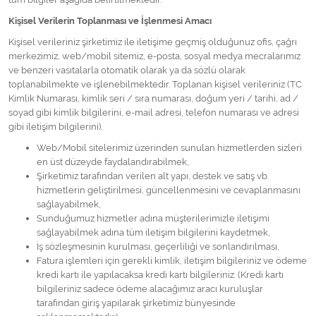
Kimyasallar Deterjanlar
Kişisel Verilerin Toplanması ve İşlenmesi Amacı
Kişisel verileriniz şirketimiz ile iletişime geçmiş olduğunuz ofis, çağrı
Tüm Kategorileri Gör
merkezimiz, web/mobil sitemiz, e-posta, sosyal medya mecralarımız
ve benzeri vasıtalarla otomatik olarak ya da sözlü olarak
toplanabilmekte ve işlenebilmektedir. Toplanan kişisel verileriniz (TC
Kimlik Numarası, kimlik seri / sıra numarası, doğum yeri / tarihi, ad /
soyad gibi kimlik bilgilerini, e-mail adresi, telefon numarası ve adresi
gibi iletişim bilgilerini),
Web/Mobil sitelerimiz üzerinden sunulan hizmetlerden sizleri
en üst düzeyde faydalandırabilmek,
Şirketimiz tarafından verilen alt yapı, destek ve satış vb.
hizmetlerin geliştirilmesi, güncellenmesini ve cevaplanmasını
sağlayabilmek,
Sunduğumuz hizmetler adına müşterilerimizle iletişimi
sağlayabilmek adına tüm iletişim bilgilerini kaydetmek,
İş sözleşmesinin kurulması, geçerliliği ve sonlandırılması,
Fatura işlemleri için gerekli kimlik, iletişim bilgileriniz ve ödeme
kredi kartı ile yapılacaksa kredi kartı bilgileriniz. (Kredi kartı
bilgileriniz sadece ödeme alacağımız aracı kuruluşlar
tarafından giriş yapılarak şirketimiz bünyesinde