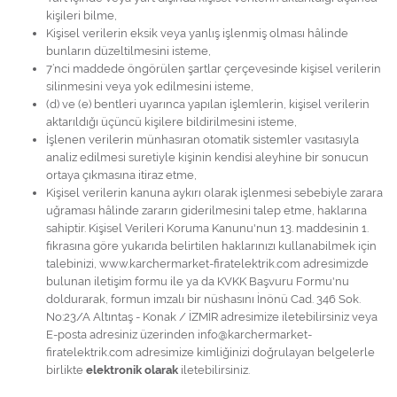
kişileri bilme,
Kişisel verilerin eksik veya yanlış işlenmiş olması hâlinde
bunların düzeltilmesini isteme,
7’nci maddede öngörülen şartlar çerçevesinde kişisel verilerin
silinmesini veya yok edilmesini isteme,
(d) ve (e) bentleri uyarınca yapılan işlemlerin, kişisel verilerin
aktarıldığı üçüncü kişilere bildirilmesini isteme,
İşlenen verilerin münhasıran otomatik sistemler vasıtasıyla
analiz edilmesi suretiyle kişinin kendisi aleyhine bir sonucun
ortaya çıkmasına itiraz etme,
Kişisel verilerin kanuna aykırı olarak işlenmesi sebebiyle zarara
uğraması hâlinde zararın giderilmesini talep etme, haklarına
sahiptir. Kişisel Verileri Koruma Kanunu'nun 13. maddesinin 1.
fıkrasına göre yukarıda belirtilen haklarınızı kullanabilmek için
talebinizi, www.karchermarket-firatelektrik.com adresimizde
bulunan iletişim formu ile ya da KVKK Başvuru Formu'nu
doldurarak, formun imzalı bir nüshasını İnönü Cad. 346 Sok.
No:23/A Altıntaş - Konak / İZMİR adresimize iletebilirsiniz veya
E-posta adresiniz üzerinden info@karchermarket-
firatelektrik.com adresimize kimliğinizi doğrulayan belgelerle
birlikte
elektronik olarak
iletebilirsiniz.