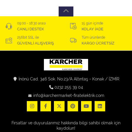
09:00 - 18:30 arası
15 gün içinde
CANLI DESTEK
KOLAY İADE
256bit SSL ile
Tüm ürünlerde
GÜVENLİ ALIŞVERİŞ
KARGO ÜCRETSİZ
İnönü Cad. 346 Sok. No:23/A Altıntaş - Konak / İZMİR
0232 255 39 04
info@karchermarket-firatelektrik.com
Fırsatlar ve duyurularımız hakkında bilgi sahibi olmak için
kaydolun!