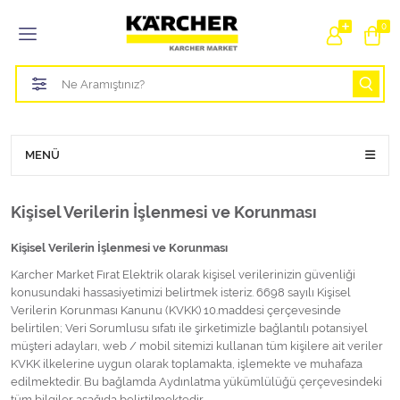
Tüm Kategoriler
0
Bahçe Sulama Ürünleri
Basınçlı Yıkama Parçaları Aparatları
Buharlı Temizlik Aparatları
MENÜ
Süpürge Parçaları Aparatları
Kişisel Verilerin İşlenmesi ve Korunması
Zemin Silme Makine Parçaları
Kişisel Verilerin İşlenmesi ve Korunması
Karcher Market Fırat Elektrik olarak kişisel verilerinizin güvenliği
Cam Silme Makine Parçaları
konusundaki hassasiyetimizi belirtmek isteriz. 6698 sayılı Kişisel
Verilerin Korunması Kanunu (KVKK) 10.maddesi çerçevesinde
Halı Yıkama Makine Parçaları
belirtilen; Veri Sorumlusu sıfatı ile şirketimizle bağlantılı potansiyel
müşteri adayları, web / mobil sitemizi kullanan tüm kişilere ait veriler
KVKK ilkelerine uygun olarak toplamakta, işlemekte ve muhafaza
Zemin Temizlik Makine Parçaları
edilmektedir. Bu bağlamda Aydınlatma yükümlülüğü çerçevesindeki
tüm bilgiler aşağıda belirtilmektedir.