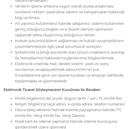
saklanmamaktadır.)
Verilerin işleme amacına uygun olarak piyasa araştırması,
ürünlerin reklam, pazarlama, tanıtım ve kampanyaları hakkında
bilgi verilmesi,
Alt yapımızı kullanmanız halinde satışlarınız, sistemi kullanırken
girmiş olduğunuz bilgiler ve e-ticaret sitenizin işlemesini
sağlamak adına oluşturmuş olduğunuz veriler,
Hukuki yükümlülüklerin sağlanması ve hukuki uyuşmazlıkların
çözümlenmesiyle ilgili yasal sorumluluk süreçleri,
Şirketimizle iş birliği içerisinde olan çözüm ortaklarımız aracılığı
ile hizmetlerimiz hakkında müşterilerimizi bilgilendirmek,
Elektronik ortamda mail, destek sistemi, yazılı ve sözlü
sorularınızı cevaplayabilmek adına KVKK'nın 5.ve
6.maddelerine göre veri işleme kuralları ve amaçları dahilinde
toplanmakta ve işlenmektedir.
Elektronik Ticaret Sözleşmesinin Kurulması ile Beraber;
Kimlik bilgileriniz (ad soyad, doğum tarihi / yeri, TC Kimlik No)
İletişim bilgileriniz (açık adres, e-posta adresi, telefon numarası)
Fatura talep etmeniz halinde bizimle paylaşmanız halinde (TC
Kimlik No, Vergi Kimlik No, Vergi Dairesi)
Kredi kartı ile ödeme yapmanız halinde ödeme kuruluşuna
gönderilmek üzere işlenmesi