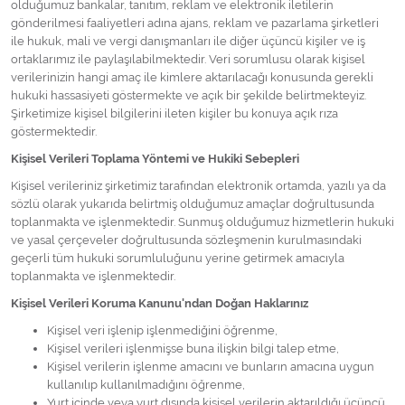
olduğumuz bankalar, tanıtım, reklam ve elektronik iletilerin
gönderilmesi faaliyetleri adına ajans, reklam ve pazarlama şirketleri
ile hukuk, mali ve vergi danışmanları ile diğer üçüncü kişiler ve iş
ortaklarımız ile paylaşılabilmektedir. Veri sorumlusu olarak kişisel
verilerinizin hangi amaç ile kimlere aktarılacağı konusunda gerekli
hukuki hassasiyeti göstermekte ve açık bir şekilde belirtmekteyiz.
Şirketimize kişisel bilgilerini ileten kişiler bu konuya açık rıza
göstermektedir.
Kişisel Verileri Toplama Yöntemi ve Hukiki Sebepleri
Kişisel verileriniz şirketimiz tarafından elektronik ortamda, yazılı ya da
sözlü olarak yukarıda belirtmiş olduğumuz amaçlar doğrultusunda
toplanmakta ve işlenmektedir. Sunmuş olduğumuz hizmetlerin hukuki
ve yasal çerçeveler doğrultusunda sözleşmenin kurulmasındaki
geçerli tüm hukuki sorumluluğunu yerine getirmek amacıyla
toplanmakta ve işlenmektedir.
Kişisel Verileri Koruma Kanunu'ndan Doğan Haklarınız
Kişisel veri işlenip işlenmediğini öğrenme,
Kişisel verileri işlenmişse buna ilişkin bilgi talep etme,
Kişisel verilerin işlenme amacını ve bunların amacına uygun
kullanılıp kullanılmadığını öğrenme,
Yurt içinde veya yurt dışında kişisel verilerin aktarıldığı üçüncü