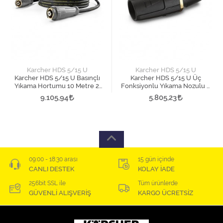
Karcher HDS 5/15 U
Karcher HDS 5/15 U
Karcher HDS 5/15 U Basınçlı
Karcher HDS 5/15 U Üç
Yıkama Hortumu 10 Metre 2.
Fonksiyonlu Yıkama Nozulu 1.
Versiyon
Versiyon
9.105,94
5.805,23
09:00 - 18:30 arası
15 gün içinde
CANLI DESTEK
KOLAY İADE
256bit SSL ile
Tüm ürünlerde
GÜVENLİ ALIŞVERİŞ
KARGO ÜCRETSİZ