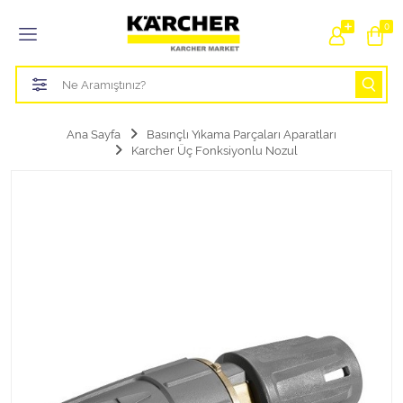
Tüm Kategoriler
0
Bahçe Sulama Ürünleri
Basınçlı Yıkama Parçaları Aparatları
Ana Sayfa
Basınçlı Yıkama Parçaları Aparatları
Karcher Üç Fonksiyonlu Nozul
Buharlı Temizlik Aparatları
Süpürge Parçaları Aparatları
Zemin Silme Makine Parçaları
Cam Silme Makine Parçaları
Halı Yıkama Makine Parçaları
Zemin Temizlik Makine Parçaları