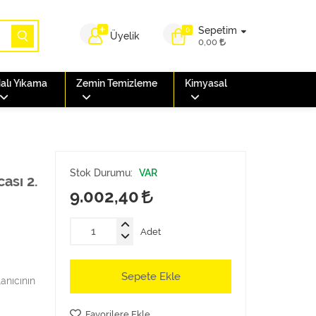
Sepetim
0
Üyelik
0,00
alı Yıkama
Zemin Temizleme
Kimyasal
Stok Durumu:
VAR
ası 2.
9.002,40
Adet
Sepete Ekle
anıcının
Favorilere Ekle