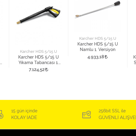
Karcher HDS 5/15 U
Karcher HDS 5/15 U
Namlu 1. Versiyon
Karcher HDS 5/15 U
4.933,18
Karcher HDS 5/15 U
K
ma
Yıkama Tabancası 1.
Versiyon
7.124,52
15 gün içinde
256bit SSL ile
KOLAY İADE
GÜVENLİ ALIŞVE