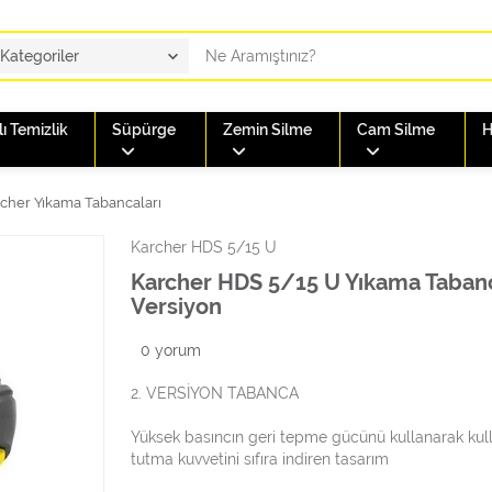
ı Temizlik
Süpürge
Zemin Silme
Cam Silme
H
cher Yıkama Tabancaları
Karcher HDS 5/15 U
Karcher HDS 5/15 U Yıkama Tabanc
Versiyon
0
yorum
2. VERSİYON TABANCA
Yüksek basıncın geri tepme gücünü kullanarak kull
tutma kuvvetini sıfıra indiren tasarım