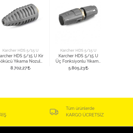
Karcher
Karcher
Namlu 
Karcher HDS 5/15 U
Karcher HDS 5/15 U
Ve
7.2
archer HDS 5/15 U Kir
Karcher HDS 5/15 U
Sökücü Yıkama Nozulu
Üç Fonksiyonlu Yıkama
2. Versiyon
Nozulu 2. Versiyon
8.702,27
5.805,23
Tüm ürünlerde
RİŞ
KARGO ÜCRETSİZ