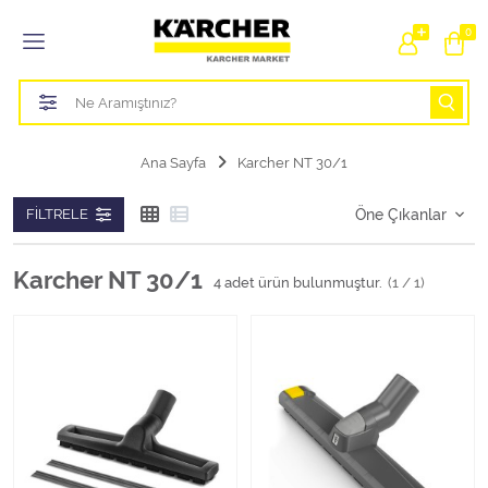
Tüm Kategoriler
0
Bahçe Sulama Ürünleri
Basınçlı Yıkama Parçaları Aparatları
Ana Sayfa
Karcher NT 30/1
Buharlı Temizlik Aparatları
FILTRELE
Süpürge Parçaları Aparatları
Karcher NT 30/1
4
adet ürün bulunmuştur.
(1 / 1)
Zemin Silme Makine Parçaları
Cam Silme Makine Parçaları
Halı Yıkama Makine Parçaları
Zemin Temizlik Makine Parçaları