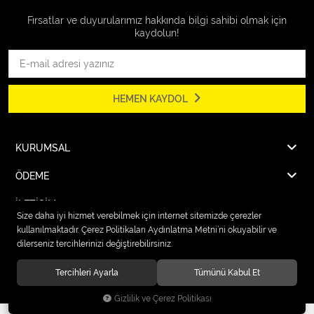
Fırsatlar ve duyurularımız hakkında bilgi sahibi olmak için
kaydolun!
HEMEN KAYDOL
KURUMSAL
ÖDEME
İLETİŞİM
Size daha iyi hizmet verebilmek için internet sitemizde çerezler
kullanılmaktadır. Çerez Politikaları Aydınlatma Metni’ni okuyabilir ve
dilerseniz tercihlerinizi değiştirebilirsiniz.
© 2026
Karcher Market Fırat Elektrik
. Tüm hakları saklıdır.
Tercihleri Ayarla
Tümünü Kabul Et
Gizlilik ve Çerez Politikası
®
Hipotenüs
Yeni Nesil E-Ticaret Sistemleri ile Hazırlanmıştır.