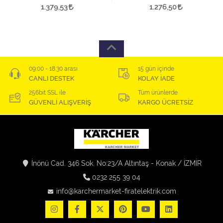
1.379,53
1.276,50
09:00 - 18:30 arası
15 gün içinde
CANLI DESTEK
KOLAY İADE
256bit SSL ile
Tüm ürünlerde
GÜVENLİ ALIŞVERİŞ
KARGO ÜCRETSİZ
İnönü Cad. 346 Sok. No:23/A Altıntaş - Konak / İZMİR
0232 255 39 04
info@karchermarket-firatelektrik.com