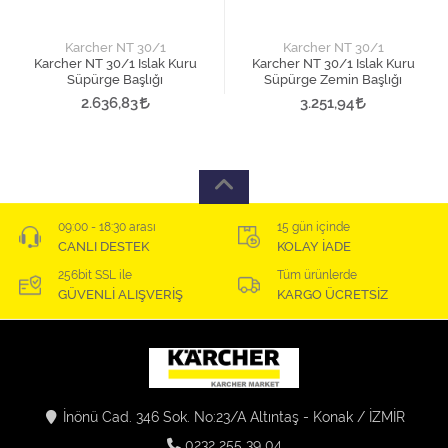
Karcher NT 30/1
Karcher NT 30/1
Karcher NT 30/1 Islak Kuru
Karcher NT 30/1 Islak Kuru
Süpürge Başlığı
Süpürge Zemin Başlığı
2.636,83
3.251,94
09:00 - 18:30 arası
15 gün içinde
CANLI DESTEK
KOLAY İADE
256bit SSL ile
Tüm ürünlerde
GÜVENLİ ALIŞVERİŞ
KARGO ÜCRETSİZ
İnönü Cad. 346 Sok. No:23/A Altıntaş - Konak / İZMİR
0232 255 39 04