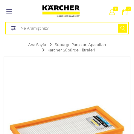
Tüm Kategoriler
0
Bahçe Sulama Ürünleri
Basınçlı Yıkama Parçaları Aparatları
Ana Sayfa
Süpürge Parçaları Aparatları
Karcher Süpürge Filtreleri
Buharlı Temizlik Aparatları
Süpürge Parçaları Aparatları
Zemin Silme Makine Parçaları
Cam Silme Makine Parçaları
Halı Yıkama Makine Parçaları
Zemin Temizlik Makine Parçaları