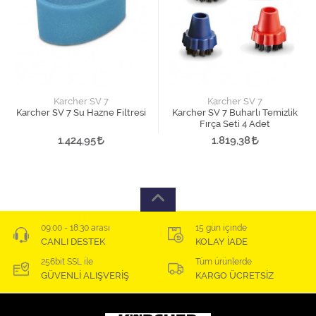
Karcher SV 7
Karcher SV 7
Karcher SV 7 Su Hazne Filtresi
Karcher SV 7 Buharlı Temizlik
Fırça Seti 4 Adet
1.424,95
1.819,38
09:00 - 18:30 arası
15 gün içinde
CANLI DESTEK
KOLAY İADE
256bit SSL ile
Tüm ürünlerde
GÜVENLİ ALIŞVERİŞ
KARGO ÜCRETSİZ