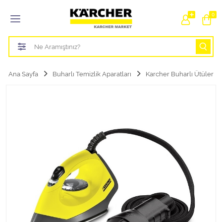
Tüm Kategoriler
0
Bahçe Sulama Ürünleri
Basınçlı Yıkama Parçaları Aparatları
Ana Sayfa
Buharlı Temizlik Aparatları
Karcher Buharlı Ütüler
Buharlı Temizlik Aparatları
Süpürge Parçaları Aparatları
Zemin Silme Makine Parçaları
Cam Silme Makine Parçaları
Halı Yıkama Makine Parçaları
Zemin Temizlik Makine Parçaları