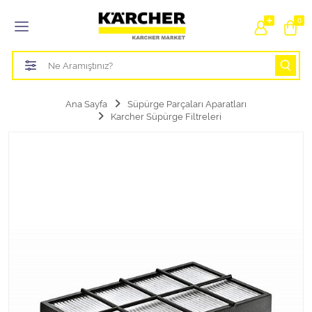
Tüm Kategoriler
0
Bahçe Sulama Ürünleri
Basınçlı Yıkama Parçaları Aparatları
Ana Sayfa
Süpürge Parçaları Aparatları
Karcher Süpürge Filtreleri
Buharlı Temizlik Aparatları
Süpürge Parçaları Aparatları
Zemin Silme Makine Parçaları
Cam Silme Makine Parçaları
Halı Yıkama Makine Parçaları
Zemin Temizlik Makine Parçaları