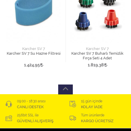
Karcher SV 7
Karcher SV 7
Karcher SV 7 Su Hazne Filtresi
Karcher SV 7 Buharlı Temizlik
Fırça Seti 4 Adet
1.424,95
1.819,38
09:00 - 18:30 arası
15 gün içinde
CANLI DESTEK
KOLAY İADE
256bit SSL ile
Tüm ürünlerde
GÜVENLİ ALIŞVERİŞ
KARGO ÜCRETSİZ