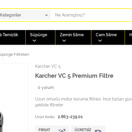
ı Temizlik
Süpürge
Zemin Silme
Cam Silme
H
üpürge Filtreleri
Karcher VC 5
Karcher VC 5 Premium Filtre
0
yorum
Uzun ömürlü motor koruma filtresi. İnce tozları güve
şekilde filtreler
Ürün Kodu:
2.863-239.01
FIRSAT
ÜCRETSIZ