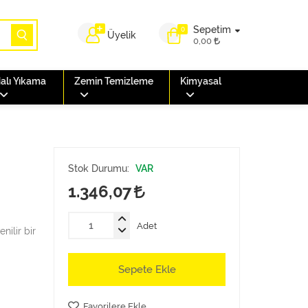
Sepetim
0
Üyelik
0,00
alı Yıkama
Zemin Temizleme
Kimyasal
Stok Durumu:
VAR
1.346,07
Adet
nilir bir
Sepete Ekle
Favorilere Ekle