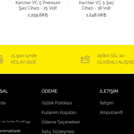
Karcher VC 5 Premium
Karcher VC 5 Şarj
Şarj Cihazı - 25 Volt
Cihazı - 18 Volt
1.259,68
1.248,08
15 gün içinde
256bit SSL ile
KOLAY İADE
GÜVENLİ ALIŞVE
SAL
ÖDEME
İLETİŞİM
zda
Gizlilik Politikası
İletişim
Kullanım Koşulları
Ampulsan®
 ve İade Şartları
Ödeme Seçenekleri
anılmaktadır.
çenekleri
Satış Sözleşmesi