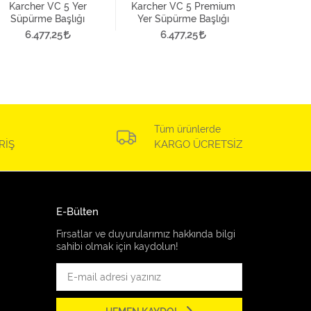
1.1
Karcher VC 5 Yer
Karcher VC 5 Premium
Süpürme Başlığı
Yer Süpürme Başlığı
6.477,25
6.477,25
Tüm ürünlerde
RİŞ
KARGO ÜCRETSİZ
E-Bülten
Fırsatlar ve duyurularımız hakkında bilgi
sahibi olmak için kaydolun!