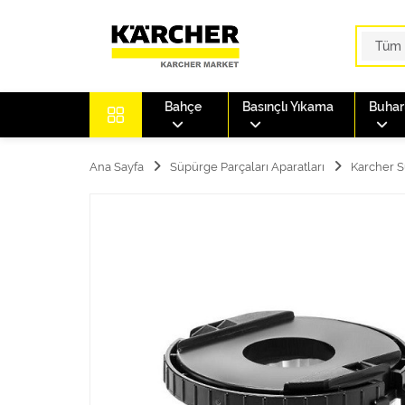
Bahçe
Basınçlı Yıkama
Buharl
Ana Sayfa
Süpürge Parçaları Aparatları
Karcher S