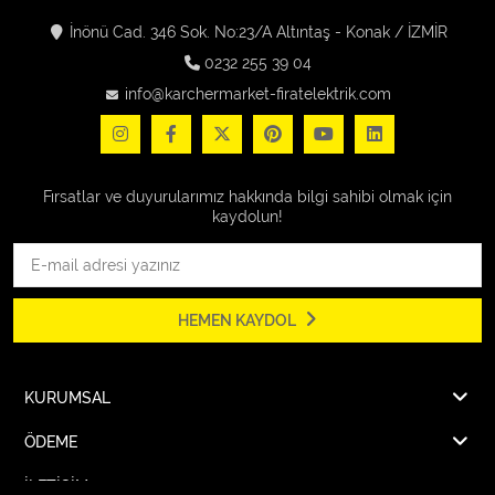
İnönü Cad. 346 Sok. No:23/A Altıntaş - Konak / İZMİR
0232 255 39 04
info@karchermarket-firatelektrik.com
Fırsatlar ve duyurularımız hakkında bilgi sahibi olmak için
kaydolun!
HEMEN KAYDOL
KURUMSAL
ÖDEME
İLETİŞİM