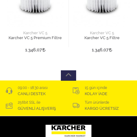
Karcher VC 5
Karcher VC 5
Karcher VC 5 Premium Filtre
Karcher VC 5 Filtre
1.346,07
1.346,07
09:00 - 18:30 arası
15 gün içinde
CANLI DESTEK
KOLAY İADE
256bit SSL ile
Tüm ürünlerde
GÜVENLİ ALIŞVERİŞ
KARGO ÜCRETSİZ