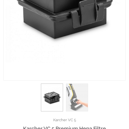
Kimyasallar Deterjanlar
Tüm Kategorileri Gör
Karcher VC 5
Karcher VC 5 Premium Hepa Filtre