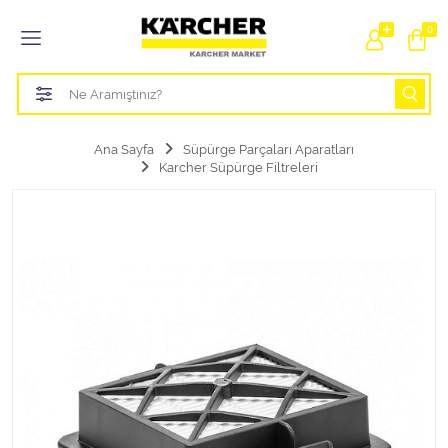
Tüm Kategoriler
0
Bahçe Sulama Ürünleri
Basınçlı Yıkama Parçaları Aparatları
Ana Sayfa
Süpürge Parçaları Aparatları
Karcher Süpürge Filtreleri
Buharlı Temizlik Aparatları
Süpürge Parçaları Aparatları
Zemin Silme Makine Parçaları
Cam Silme Makine Parçaları
Halı Yıkama Makine Parçaları
Zemin Temizlik Makine Parçaları