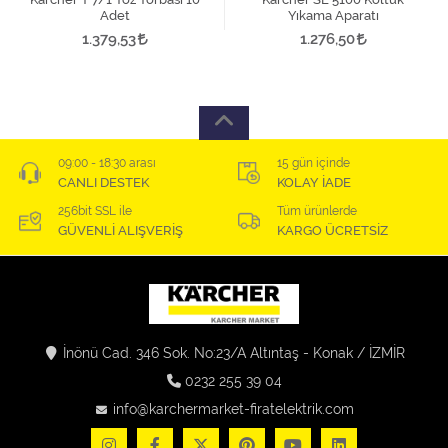
Adet
Yıkama Aparatı
1.379,53
1.276,50
09:00 - 18:30 arası
15 gün içinde
CANLI DESTEK
KOLAY İADE
256bit SSL ile
Tüm ürünlerde
GÜVENLİ ALIŞVERİŞ
KARGO ÜCRETSİZ
İnönü Cad. 346 Sok. No:23/A Altıntaş - Konak / İZMİR
0232 255 39 04
info@karchermarket-firatelektrik.com