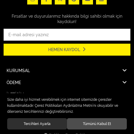
Fırsatlar ve duyurularımız hakkında bilgi sahibi olmak için
kaydolun!
HEMEN KAYDOL
KURUMSAL
ÖDEME
İLETİŞİM
Size daha iyi hizmet verebilmek için internet sitemizde çerezler
kullanılmaktadır. Çerez Politikaları Aydınlatma Metni’ni okuyabilir ve
dilerseniz tercihlerinizi değiştirebilirsiniz.
© 2026
Karcher Market Fırat Elektrik
. Tüm hakları saklıdır.
Tercihleri Ayarla
Tümünü Kabul Et