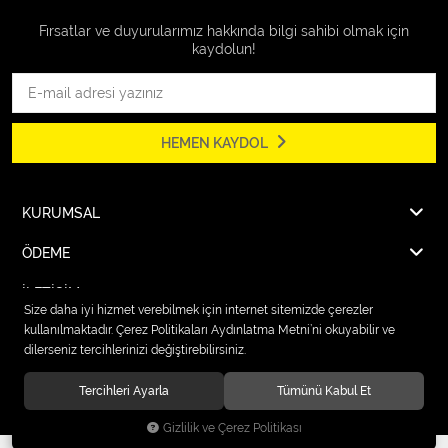
Fırsatlar ve duyurularımız hakkında bilgi sahibi olmak için
kaydolun!
HEMEN KAYDOL
KURUMSAL
ÖDEME
İLETİŞİM
Size daha iyi hizmet verebilmek için internet sitemizde çerezler
kullanılmaktadır. Çerez Politikaları Aydınlatma Metni’ni okuyabilir ve
dilerseniz tercihlerinizi değiştirebilirsiniz.
© 2026
Karcher Market Fırat Elektrik
. Tüm hakları saklıdır.
Tercihleri Ayarla
Tümünü Kabul Et
Gizlilik ve Çerez Politikası
®