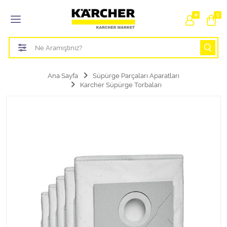
Tüm Kategoriler
0
Bahçe Sulama Ürünleri
Basınçlı Yıkama Parçaları Aparatları
Ana Sayfa
Süpürge Parçaları Aparatları
Karcher Süpürge Torbaları
Buharlı Temizlik Aparatları
Süpürge Parçaları Aparatları
Zemin Silme Makine Parçaları
Cam Silme Makine Parçaları
Halı Yıkama Makine Parçaları
Zemin Temizlik Makine Parçaları