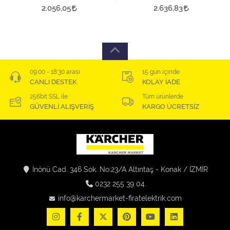
2.056,05
2.636,83
09:00 - 18:30 arası
15 gün içinde
CANLI DESTEK
KOLAY İADE
256bit SSL ile
Tüm ürünlerde
GÜVENLİ ALIŞVERİŞ
KARGO ÜCRETSİZ
İnönü Cad. 346 Sok. No:23/A Altıntaş - Konak / İZMİR
0232 255 39 04
info@karchermarket-firatelektrik.com