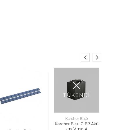
TÜKENDİ
Karcher B 40
Karc
Karcher B 40 C BP Akü
Karcher B
- 12 V 110 A
Şarj Ci