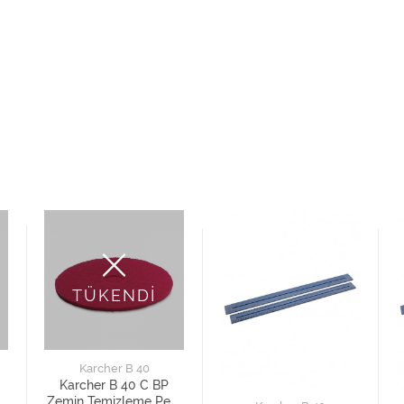
TÜKENDİ
Karcher B 40
Karcher B 40 C BP
i
Zemin Temizleme Pedi