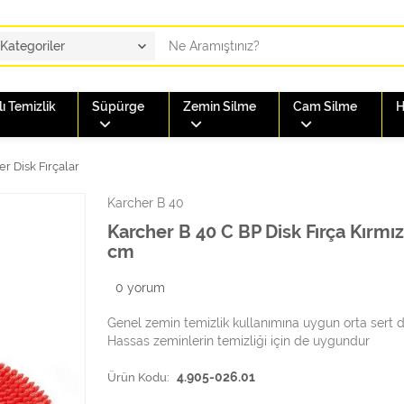
ı Temizlik
Süpürge
Zemin Silme
Cam Silme
H
r Disk Fırçalar
Karcher B 40
Karcher B 40 C BP Disk Fırça Kırmız
cm
0
yorum
Genel zemin temizlik kullanımına uygun orta sert di
Hassas zeminlerin temizliği için de uygundur
Ürün Kodu:
4.905-026.01