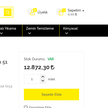
Sepetim
0
Üyelik
0,00
alı Yıkama
Zemin Temizleme
Kimyasal
Stok Durumu:
VAR
ı 51
12.872,30
Adet
sk fırça
Sepete Ekle
Favorilere Ekle