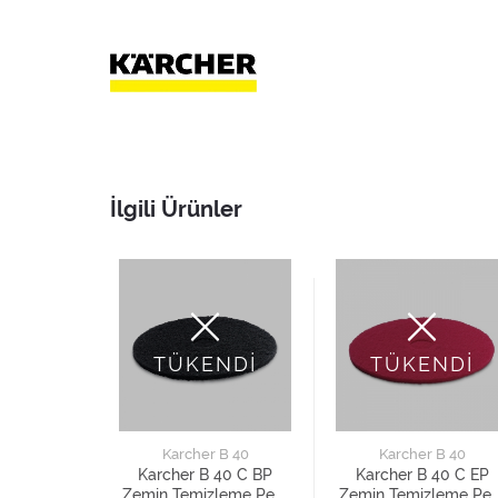
İlgili Ürünler
NDİ
TÜKENDİ
TÜKENDİ
 B 40
Karcher B 40
Karcher B 40
 40 C EP
Karcher B 40 C BP
Karcher B 40 C EP
leme Pedi
Zemin Temizleme Pedi
Zemin Temizleme Ped