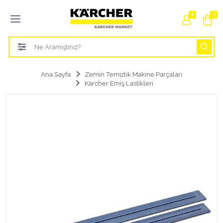
Tüm Kategoriler
0
Bahçe Sulama Ürünleri
Basınçlı Yıkama Parçaları Aparatları
Ana Sayfa
Zemin Temizlik Makine Parçaları
Karcher Emiş Lastikleri
Buharlı Temizlik Aparatları
Süpürge Parçaları Aparatları
Zemin Silme Makine Parçaları
Cam Silme Makine Parçaları
Halı Yıkama Makine Parçaları
Zemin Temizlik Makine Parçaları