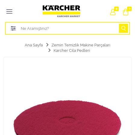
Tüm Kategoriler
0
Bahçe Sulama Ürünleri
Basınçlı Yıkama Parçaları Aparatları
Ana Sayfa
Zemin Temizlik Makine Parçaları
Karcher Cila Pedleri
Buharlı Temizlik Aparatları
Süpürge Parçaları Aparatları
Zemin Silme Makine Parçaları
Cam Silme Makine Parçaları
Halı Yıkama Makine Parçaları
Zemin Temizlik Makine Parçaları