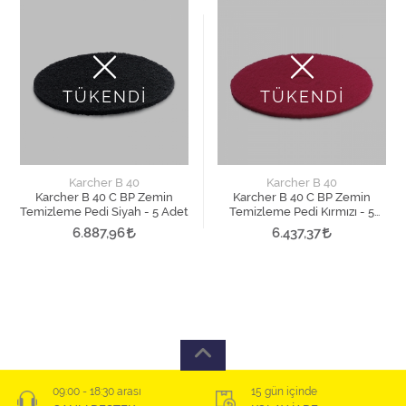
TÜKENDİ
TÜKENDİ
Karcher B 40
Karcher B 40
Karcher B 40 C BP Zemin
Karcher B 40 C BP Zemin
Temizleme Pedi Siyah - 5 Adet
Temizleme Pedi Kırmızı - 5
Adet
6.887,96
6.437,37
09:00 - 18:30 arası
15 gün içinde