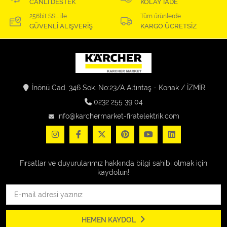
CANLI DESTEK
KOLAY İADE
256bit SSL ile
Tüm ürünlerde
GÜVENLİ ALIŞVERİŞ
KARGO ÜCRETSİZ
İnönü Cad. 346 Sok. No:23/A Altıntaş - Konak / İZMİR
0232 255 39 04
info@karchermarket-firatelektrik.com
Fırsatlar ve duyurularımız hakkında bilgi sahibi olmak için
kaydolun!
HEMEN KAYDOL