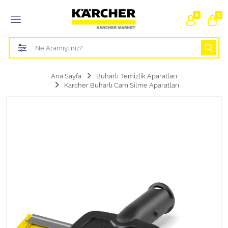
Tüm Kategoriler
0
Bahçe Sulama Ürünleri
Basınçlı Yıkama Parçaları Aparatları
Ana Sayfa
Buharlı Temizlik Aparatları
Karcher Buharlı Cam Silme Aparatları
Buharlı Temizlik Aparatları
Süpürge Parçaları Aparatları
Zemin Silme Makine Parçaları
Cam Silme Makine Parçaları
Halı Yıkama Makine Parçaları
Zemin Temizlik Makine Parçaları