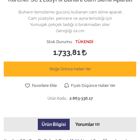
Buharın temizleme gücünü kullanan cam silme aparatı
Cam yüzeyler, pencere ve ayna temizliği için
Yumuşak çekçek lastiği iz bırakmadan siler
Genişliği 24 cm
Stok Durumu:
TÜKENDİ
1.733,81
Stoğa Girince Haber Ver
Favorilere Ekle
Fiyatı Düşünce Haber Ver
Ürün Kodu:
2.863-336.17
Ürün Bilgisi
Yorumlar
(0)