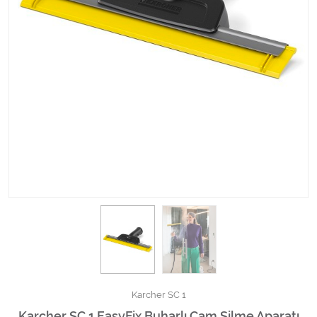
Kimyasallar Deterjanlar
Tüm Kategorileri Gör
Karcher SC 1
Karcher SC 1 EasyFix Buharlı Cam Silme Aparatı