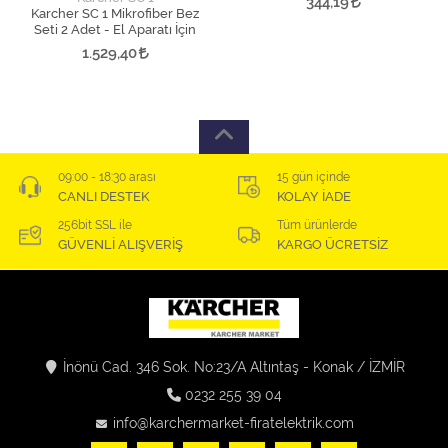
344,19
Karcher SC 1 Mikrofiber Bez
Seti 2 Adet - El Aparatı İçin
1.529,40
09:00 - 18:30 arası
15 gün içinde
CANLI DESTEK
KOLAY İADE
256bit SSL ile
Tüm ürünlerde
GÜVENLİ ALIŞVERİŞ
KARGO ÜCRETSİZ
İnönü Cad. 346 Sok. No:23/A Altıntaş - Konak / İZMİR
0232 255 39 04
info@karchermarket-firatelektrik.com