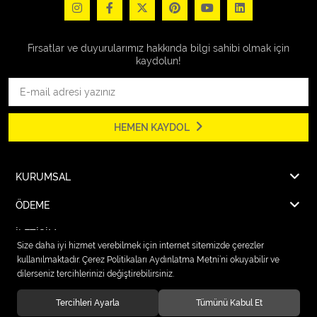
Fırsatlar ve duyurularımız hakkında bilgi sahibi olmak için
kaydolun!
HEMEN KAYDOL
KURUMSAL
ÖDEME
İLETİŞİM
Size daha iyi hizmet verebilmek için internet sitemizde çerezler
kullanılmaktadır. Çerez Politikaları Aydınlatma Metni’ni okuyabilir ve
dilerseniz tercihlerinizi değiştirebilirsiniz.
© 2026
Karcher Market Fırat Elektrik
. Tüm hakları saklıdır.
Tercihleri Ayarla
Tümünü Kabul Et