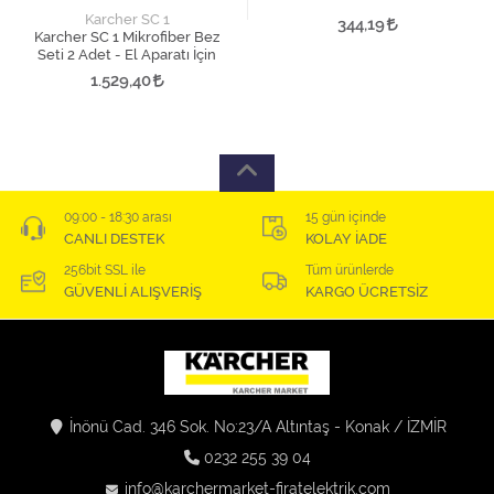
Karcher SC 1
344,19
Karcher SC 1 Mikrofiber Bez
Seti 2 Adet - El Aparatı İçin
1.529,40
09:00 - 18:30 arası
15 gün içinde
CANLI DESTEK
KOLAY İADE
256bit SSL ile
Tüm ürünlerde
GÜVENLİ ALIŞVERİŞ
KARGO ÜCRETSİZ
İnönü Cad. 346 Sok. No:23/A Altıntaş - Konak / İZMİR
0232 255 39 04
info@karchermarket-firatelektrik.com