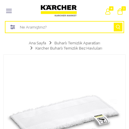
Tüm Kategoriler
0
Bahçe Sulama Ürünleri
Basınçlı Yıkama Parçaları Aparatları
Ana Sayfa
Buharlı Temizlik Aparatları
Karcher Buharlı Temizlik Bez Havluları
Buharlı Temizlik Aparatları
Süpürge Parçaları Aparatları
Zemin Silme Makine Parçaları
Cam Silme Makine Parçaları
Halı Yıkama Makine Parçaları
Zemin Temizlik Makine Parçaları