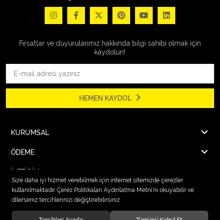
Fırsatlar ve duyurularımız hakkında bilgi sahibi olmak için
kaydolun!
HEMEN KAYDOL
KURUMSAL
ÖDEME
İLETİŞİM
Size daha iyi hizmet verebilmek için internet sitemizde çerezler
kullanılmaktadır. Çerez Politikaları Aydınlatma Metni’ni okuyabilir ve
dilerseniz tercihlerinizi değiştirebilirsiniz.
© 2026
Karcher Market Fırat Elektrik
. Tüm hakları saklıdır.
Tercihleri Ayarla
Tümünü Kabul Et