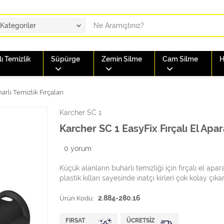
ı Temizlik
Süpürge
Zemin Silme
Cam Silme
H
rlı Temizlik Fırçaları
Karcher SC 1
Karcher SC 1 EasyFix Fırçalı El Apar
0
yorum
Küçük alanların buharlı temizliği için fırçalı el apara
plastik kılları sayesinde inatçı kirleri çok kolay çıkar
Ürün Kodu:
2.884-280.16
FIRSAT
ÜCRETSIZ