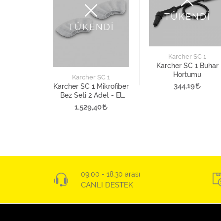
TÜKENDİ
TÜKENDİ
Karcher SC 1
Karcher SC 1 Buhar
Hortumu
 SC 1
Karcher SC 1
344,19
 1 Uzatma
Karcher SC 1 Mikrofiber
su
Bez Seti 2 Adet - El
Aparatı İçin
95
1.529,40
09:00 - 18:30 arası
CANLI DESTEK