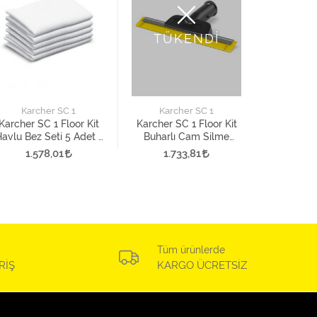
TÜ
TÜKENDİ
Karc
Karcher 
Buharlı
Karcher SC 1
Karcher SC 1
A
1.7
Karcher SC 1 Floor Kit
Karcher SC 1 Floor Kit
avlu Bez Seti 5 Adet -
Buharlı Cam Silme
Zemin Aparatı İçin
Aparatı
1.578,01
1.733,81
Tüm ürünlerde
RİŞ
KARGO ÜCRETSİZ