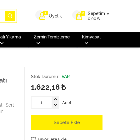
Sepetim
0
Üyelik
0,00
alı Yıkama
Zemin Temizleme
Kimyasal
Stok Durumu:
VAR
atı
1.622,18
Adet
tı. Sert
ır
Sepete Ekle
Favorilere Ekle