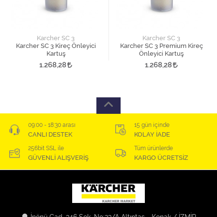
Karcher SC 3
Karcher SC 3
Karcher SC 3 Kireç Önleyici
Karcher SC 3 Premium Kireç
Kartuş
Önleyici Kartuş
1.268,28
1.268,28
09:00 - 18:30 arası
15 gün içinde
CANLI DESTEK
KOLAY İADE
256bit SSL ile
Tüm ürünlerde
GÜVENLİ ALIŞVERİŞ
KARGO ÜCRETSİZ
İnönü Cad. 346 Sok. No:23/A Altıntaş - Konak / İZMİR