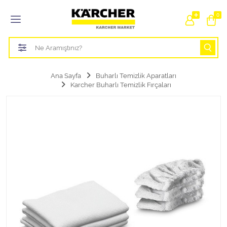
Tüm Kategoriler
0
Bahçe Sulama Ürünleri
Basınçlı Yıkama Parçaları Aparatları
Ana Sayfa
Buharlı Temizlik Aparatları
Karcher Buharlı Temizlik Fırçaları
Buharlı Temizlik Aparatları
Süpürge Parçaları Aparatları
Zemin Silme Makine Parçaları
Cam Silme Makine Parçaları
Halı Yıkama Makine Parçaları
Zemin Temizlik Makine Parçaları