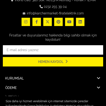
0232 255 39 04
info@karchermarket-firatelektrik.com
Fırsatlar ve duyurularımız hakkında bilgi sahibi olmak için
kaydolun!
HEMEN KAYDOL
KURUMSAL
ÖDEME
İLETİŞİM
Size daha iyi hizmet verebilmek için internet sitemizde çerezler
kullanılmaktadır. Çerez Politikaları Aydınlatma Metni’ni okuyabilir ve