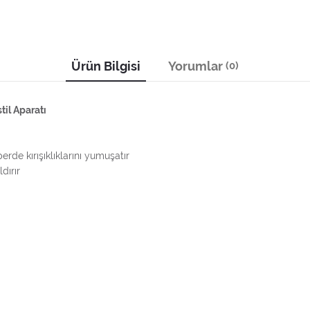
Ürün Bilgisi
Yorumlar
(0)
il Aparatı
rde kırışıklıklarını yumuşatır
dırır