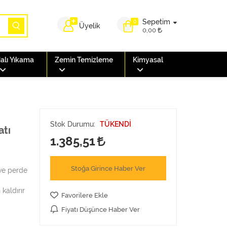
Sepetim
0
Üyelik
0,00
alı Yıkama
Zemin Temizleme
Kimyasal
Stok Durumu:
TÜKENDİ
atı
1.385,51
Stoğa Girince Haber Ver
 ve perde
kaldırır
Favorilere Ekle
Fiyatı Düşünce Haber Ver