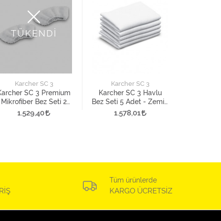
TÜKENDİ
Karc
Karcher 
Havlu Bez
Karcher SC 3
Karcher SC 3
Zemin A
1.5
Karcher SC 3 Premium
Karcher SC 3 Havlu
Mikrofiber Bez Seti 2
Bez Seti 5 Adet - Zemin
Adet - El Aparatı İçin
Aparatı İçin
1.529,40
1.578,01
Tüm ürünlerde
RİŞ
KARGO ÜCRETSİZ