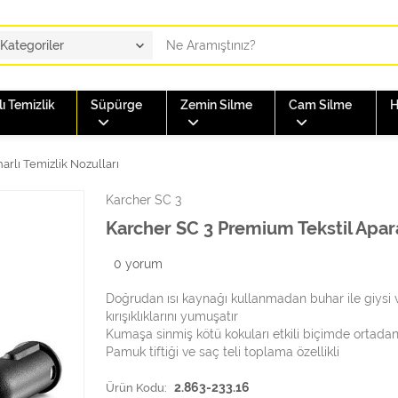
ı Temizlik
Süpürge
Zemin Silme
Cam Silme
H
arlı Temizlik Nozulları
Karcher SC 3
Karcher SC 3 Premium Tekstil Apar
0
yorum
Doğrudan ısı kaynağı kullanmadan buhar ile giysi
kırışıklıklarını yumuşatır
Kumaşa sinmiş kötü kokuları etkili biçimde ortadan 
Pamuk tiftiği ve saç teli toplama özellikli
Ürün Kodu:
2.863-233.16