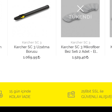
TÜKENDİ
Karcher SC 3
Karcher SC 3
m
Karcher SC 3 Uzatma
Karcher SC 3 Mikrofiber
Borusu
Bez Seti 2 Adet - El
Aparatı İçin
1.069,95
1.529,40
15 gün içinde
256bit SSL ile
KOLAY İADE
GÜVENLİ ALIŞVE