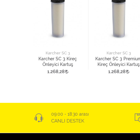
 SC 3
Karcher SC 3
Karcher SC 3
3 Premium
Karcher SC 3 Kireç
Karcher SC 3 Premiu
Borusu
Önleyici Kartuş
Kireç Önleyici Kartuş
95
1.268,28
1.268,28
09:00 - 18:30 arası
CANLI DESTEK